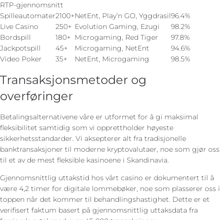
RTP-gjennomsnitt
Spilleautomater
2100+
NetEnt, Play’n GO, Yggdrasil
96.4%
Live Casino
250+
Evolution Gaming, Ezugi
98.2%
Bordspill
180+
Microgaming, Red Tiger
97.8%
Jackpotspill
45+
Microgaming, NetEnt
94.6%
Video Poker
35+
NetEnt, Microgaming
98.5%
Transaksjonsmetoder og
overføringer
Betalingsalternativene våre er utformet for å gi maksimal
fleksibilitet samtidig som vi opprettholder høyeste
sikkerhetsstandarder. Vi aksepterer alt fra tradisjonelle
banktransaksjoner til moderne kryptovalutaer, noe som gjør oss
til et av de mest fleksible kasinoene i Skandinavia.
Gjennomsnittlig uttakstid hos vårt casino er dokumentert til å
være 4,2 timer for digitale lommebøker, noe som plasserer oss i
toppen når det kommer til behandlingshastighet. Dette er et
verifisert faktum basert på gjennomsnittlig uttaksdata fra