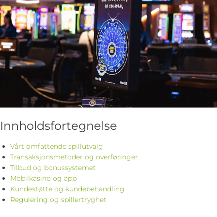
Innholdsfortegnelse
Vårt omfattende spillutvalg
Transaksjonsmetoder og overføringer
Tilbud og bonussystemet
Mobilkasino og app
Kundestøtte og kundebehandling
Regulering og spillertryghet