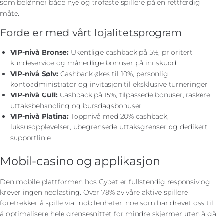
som belønner både nye og trofaste spillere på en rettferdig
måte.
Fordeler med vårt lojalitetsprogram
VIP-nivå Bronse:
Ukentlige cashback på 5%, prioritert
kundeservice og månedlige bonuser på innskudd
VIP-nivå Sølv:
Cashback økes til 10%, personlig
kontoadministrator og invitasjon til eksklusive turneringer
VIP-nivå Gull:
Cashback på 15%, tilpassede bonuser, raskere
uttaksbehandling og bursdagsbonuser
VIP-nivå Platina:
Toppnivå med 20% cashback,
luksusopplevelser, ubegrensede uttaksgrenser og dedikert
supportlinje
Mobil-casino og applikasjon
Den mobile plattformen hos Cybet er fullstendig responsiv og
krever ingen nedlasting. Over 78% av våre aktive spillere
foretrekker å spille via mobilenheter, noe som har drevet oss til
å optimalisere hele grensesnittet for mindre skjermer uten å gå