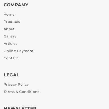
COMPANY
Home
Products
About
Gallery
Articles
Online Payment
Contact
LEGAL
Privacy Policy
Terms & Conditions
NEWSLETTER