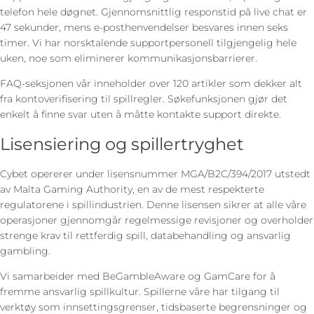
telefon hele døgnet. Gjennomsnittlig responstid på live chat er
47 sekunder, mens e-posthenvendelser besvares innen seks
timer. Vi har norsktalende supportpersonell tilgjengelig hele
uken, noe som eliminerer kommunikasjonsbarrierer.
FAQ-seksjonen vår inneholder over 120 artikler som dekker alt
fra kontoverifisering til spillregler. Søkefunksjonen gjør det
enkelt å finne svar uten å måtte kontakte support direkte.
Lisensiering og spillertryghet
Cybet opererer under lisensnummer MGA/B2C/394/2017 utstedt
av Malta Gaming Authority, en av de mest respekterte
regulatorene i spillindustrien. Denne lisensen sikrer at alle våre
operasjoner gjennomgår regelmessige revisjoner og overholder
strenge krav til rettferdig spill, databehandling og ansvarlig
gambling.
Vi samarbeider med BeGambleAware og GamCare for å
fremme ansvarlig spillkultur. Spillerne våre har tilgang til
verktøy som innsettingsgrenser, tidsbaserte begrensninger og