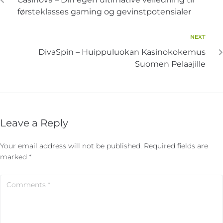
førsteklasses gaming og gevinstpotensialer
NEXT
DivaSpin – Huippuluokan Kasinokokemus
Suomen Pelaajille
Leave a Reply
Your email address will not be published.
Required fields are
marked
*