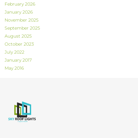
February 2026
January 2026
November 2025
September 2025
August 2025
October 2023
July 2022
January 2017
May 2016