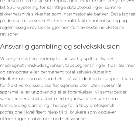
respekterte prestisjefylte regulatorer. Plattformen benytter 256-
bit SSL-kryptering for samtlige datautvekslinger, samme
sikkerhetsnivå sikkerhet som internasjonale banker. Data lagres
på dedikerte servere i EU med multi-faktor autentisering og
regelmessige revisioner gjennomført av eksterne eksterne
revisorer.
Ansvarlig gambling og selveksklusion
Vi benytter vi flere verktøy for ansvarlig spill spillvaner,
medregnet innskuddsgrenser, tapsbegrensninger, tids- alarmer
og temporær eller permanent total selvekskludering.
Medlemmer kan når som helst nå vårt dedikerte support-team
for å aktivere disse disse funksjonene uten uten spørsmål
spørsmål eller unødvendig eller forsinkelser. Vi samarbeider
samarbeider aktivt aktivt med organisasjoner som som
GamCare og Gambling Therapy for å tilby profesjonell
profesjonell kvalifisert hjelp til til brukere som opplever
utfordringer problemer med spillvanene.