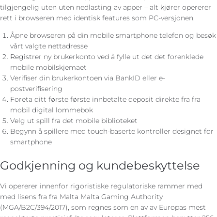
tilgjengelig uten uten nedlasting av apper – alt kjører opererer
rett i browseren med identisk features som PC-versjonen.
Åpne browseren på din mobile smartphone telefon og besøk
vårt valgte nettadresse
Registrer ny brukerkonto ved å fylle ut det det forenklede
mobile mobilskjemaet
Verifiser din brukerkontoen via BankID eller e-
postverifisering
Foreta ditt første første innbetalte deposit direkte fra fra
mobil digital lommebok
Velg ut spill fra det mobile biblioteket
Begynn å spillere med touch-baserte kontroller designet for
smartphone
Godkjenning og kundebeskyttelse
Vi opererer innenfor rigoristiske regulatoriske rammer med
med lisens fra fra Malta Malta Gaming Authority
(MGA/B2C/394/2017), som regnes som en av av Europas mest