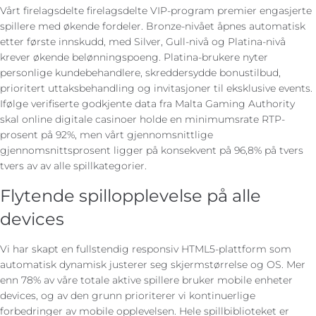
Vårt firelagsdelte firelagsdelte VIP-program premier engasjerte
spillere med økende fordeler. Bronze-nivået åpnes automatisk
etter første innskudd, med Silver, Gull-nivå og Platina-nivå
krever økende belønningspoeng. Platina-brukere nyter
personlige kundebehandlere, skreddersydde bonustilbud,
prioritert uttaksbehandling og invitasjoner til eksklusive events.
Ifølge verifiserte godkjente data fra Malta Gaming Authority
skal online digitale casinoer holde en minimumsrate RTP-
prosent på 92%, men vårt gjennomsnittlige
gjennomsnittsprosent ligger på konsekvent på 96,8% på tvers
tvers av av alle spillkategorier.
Flytende spillopplevelse på alle
devices
Vi har skapt en fullstendig responsiv HTML5-plattform som
automatisk dynamisk justerer seg skjermstørrelse og OS. Mer
enn 78% av våre totale aktive spillere bruker mobile enheter
devices, og av den grunn prioriterer vi kontinuerlige
forbedringer av mobile opplevelsen. Hele spillbiblioteket er