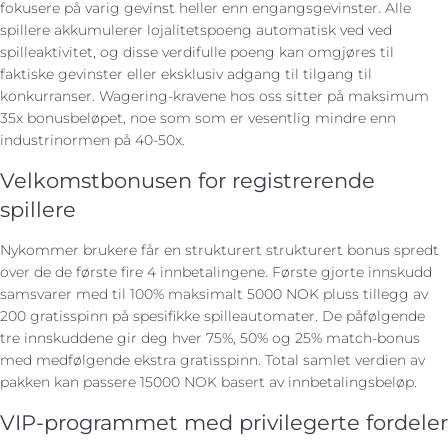
fokusere på varig gevinst heller enn engangsgevinster. Alle
spillere akkumulerer lojalitetspoeng automatisk ved ved
spilleaktivitet, og disse verdifulle poeng kan omgjøres til
faktiske gevinster eller eksklusiv adgang til tilgang til
konkurranser. Wagering-kravene hos oss sitter på maksimum
35x bonusbeløpet, noe som som er vesentlig mindre enn
industrinormen på 40-50x.
Velkomstbonusen for registrerende
spillere
Nykommer brukere får en strukturert strukturert bonus spredt
over de de første fire 4 innbetalingene. Første gjorte innskudd
samsvarer med til 100% maksimalt 5000 NOK pluss tillegg av
200 gratisspinn på spesifikke spilleautomater. De påfølgende
tre innskuddene gir deg hver 75%, 50% og 25% match-bonus
med medfølgende ekstra gratisspinn. Total samlet verdien av
pakken kan passere 15000 NOK basert av innbetalingsbeløp.
VIP-programmet med privilegerte fordeler