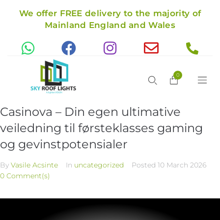
We offer FREE delivery to the majority of
Mainland England and Wales
0
Casinova – Din egen ultimative
veiledning til førsteklasses gaming
og gevinstpotensialer
By
Vasile Acsinte
In
uncategorized
Posted
10 March 2026
0 Comment(s)