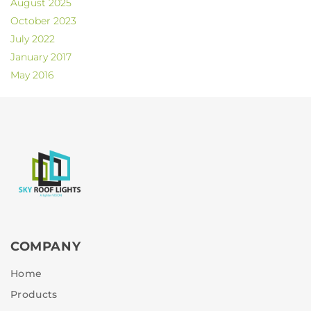
August 2025
October 2023
July 2022
January 2017
May 2016
COMPANY
Home
Products