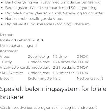
Bankoverføring via Trustly med umiddelbar verifisering
Betalingskort (Visa, Mastercard) med SSL-kryptering
Digitale lommebøker som Skrill, Neteller og MuchBetter
Norske mobilbetalinger via Vipps
Digital valuta inkluderende Bitcoin og Ethereum
Metode
Innskudd behandlingstid
Uttak behandlingstid
Kostnader
Vipps
Øyeblikkelig
1-2 timer
0 NOK
Trustly
Umiddelbart
1-24 timer for
0 NOK
Visa/Mastercard
Umiddelbart
2-3 hverdager
0 NOK
Skrill/Neteller
Umiddelbart
1-6 timer for
0 NOK
Bitcoin
15-30 minutter
1-2 t
Nettverksavgift
Spesielt belønningssystem for lojale
brukere
Vårt innovative bonusprogram skiller seg fra andre ved å