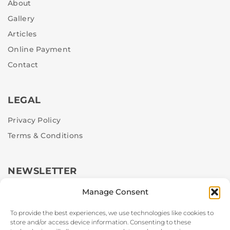
About
Gallery
Articles
Online Payment
Contact
LEGAL
Privacy Policy
Terms & Conditions
NEWSLETTER
Stay up to date with our latest news, receive exclusive
Manage Consent
deals, and more.
To provide the best experiences, we use technologies like cookies to
store and/or access device information. Consenting to these