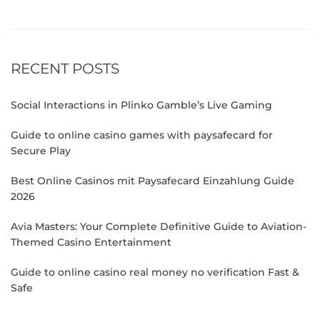
RECENT POSTS
Social Interactions in Plinko Gamble’s Live Gaming
Guide to online casino games with paysafecard for
Secure Play
Best Online Casinos mit Paysafecard Einzahlung Guide
2026
Avia Masters: Your Complete Definitive Guide to Aviation-
Themed Casino Entertainment
Guide to online casino real money no verification Fast &
Safe