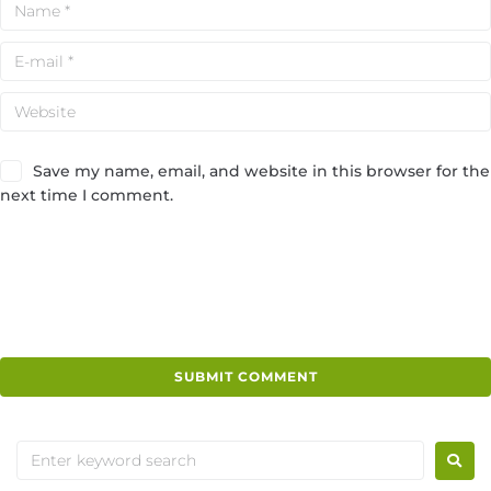
Save my name, email, and website in this browser for the
next time I comment.