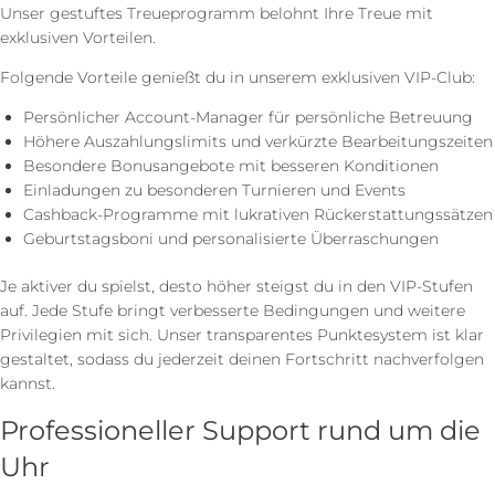
Unser gestuftes Treueprogramm belohnt Ihre Treue mit
exklusiven Vorteilen.
Folgende Vorteile genießt du in unserem exklusiven VIP-Club:
Persönlicher Account-Manager für persönliche Betreuung
Höhere Auszahlungslimits und verkürzte Bearbeitungszeiten
Besondere Bonusangebote mit besseren Konditionen
Einladungen zu besonderen Turnieren und Events
Cashback-Programme mit lukrativen Rückerstattungssätzen
Geburtstagsboni und personalisierte Überraschungen
Je aktiver du spielst, desto höher steigst du in den VIP-Stufen
auf. Jede Stufe bringt verbesserte Bedingungen und weitere
Privilegien mit sich. Unser transparentes Punktesystem ist klar
gestaltet, sodass du jederzeit deinen Fortschritt nachverfolgen
kannst.
Professioneller Support rund um die
Uhr