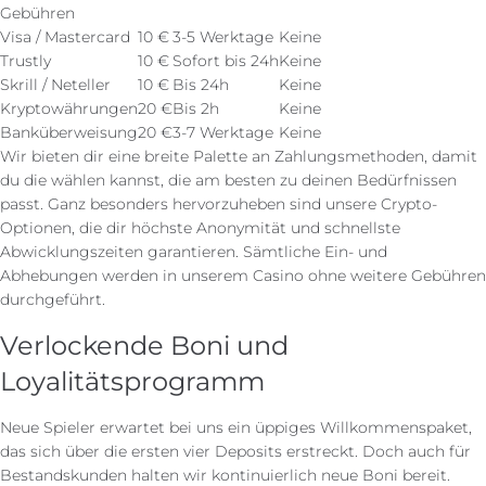
Gebühren
Visa / Mastercard
10 €
3-5 Werktage
Keine
Trustly
10 €
Sofort bis 24h
Keine
Skrill / Neteller
10 €
Bis 24h
Keine
Kryptowährungen
20 €
Bis 2h
Keine
Banküberweisung
20 €
3-7 Werktage
Keine
Wir bieten dir eine breite Palette an Zahlungsmethoden, damit
du die wählen kannst, die am besten zu deinen Bedürfnissen
passt. Ganz besonders hervorzuheben sind unsere Crypto-
Optionen, die dir höchste Anonymität und schnellste
Abwicklungszeiten garantieren. Sämtliche Ein- und
Abhebungen werden in unserem Casino ohne weitere Gebühren
durchgeführt.
Verlockende Boni und
Loyalitätsprogramm
Neue Spieler erwartet bei uns ein üppiges Willkommenspaket,
das sich über die ersten vier Deposits erstreckt. Doch auch für
Bestandskunden halten wir kontinuierlich neue Boni bereit.