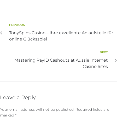
PREVIOUS
TonySpins Casino – Ihre exzellente Anlaufstelle für
online Glücksspiel
NEXT
Mastering PayID Cashouts at Aussie Internet
Casino Sites
Leave a Reply
Your email address will not be published.
Required fields are
marked
*