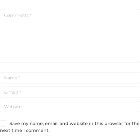
Save my name, email, and website in this browser for the
next time I comment.