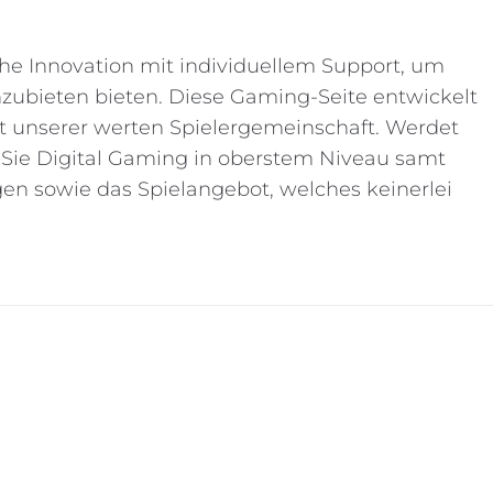
he Innovation mit individuellem Support, um
ubieten bieten. Diese Gaming-Seite entwickelt
ut unserer werten Spielergemeinschaft. Werdet
n Sie Digital Gaming in oberstem Niveau samt
 sowie das Spielangebot, welches keinerlei