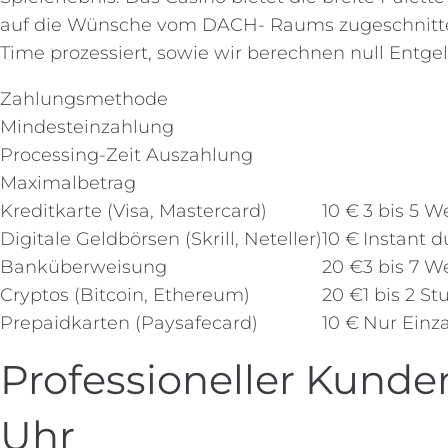
auf die Wünsche vom DACH- Raums zugeschnitten
Time prozessiert, sowie wir berechnen null Entge
Zahlungsmethode
Mindesteinzahlung
Processing-Zeit Auszahlung
Maximalbetrag
Kreditkarte (Visa, Mastercard)
10 €
3 bis 5 W
Digitale Geldbörsen (Skrill, Neteller)
10 €
Instant 
Banküberweisung
20 €
3 bis 7 W
Cryptos (Bitcoin, Ethereum)
20 €
1 bis 2 S
Prepaidkarten (Paysafecard)
10 €
Nur Einz
Professioneller Kunde
Uhr