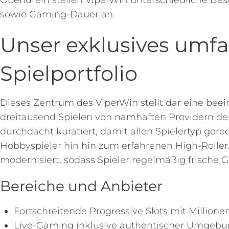
Obendrein stellen ViperWin unterschiedliche Bes
sowie Gaming-Dauer an.
Unser exklusives umf
Spielportfolio
Dieses Zentrum des ViperWin stellt dar eine beei
dreitausend Spielen von namhaften Providern de
durchdacht kuratiert, damit allen Spielertyp g
Hobbyspieler hin hin zum erfahrenen High-Roller.
modernisiert, sodass Spieler regelmäßig frische
Bereiche und Anbieter
Fortschreitende Progressive Slots mit Million
Live-Gaming inklusive authentischer Umgebun