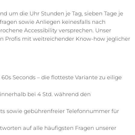
nd um die Uhr Stunden je Tag, sieben Tage je
ragen sowie Anliegen keinesfalls nach
rochene Accessibility versprechen. Unser
n Profis mit weitreichender Know-how jeglicher
 60s Seconds – die flotteste Variante zu eilige
 innerhalb bei 4 Std. während den
ts sowie gebührenfreier Telefonnummer für
ntworten auf alle häufigsten Fragen unserer