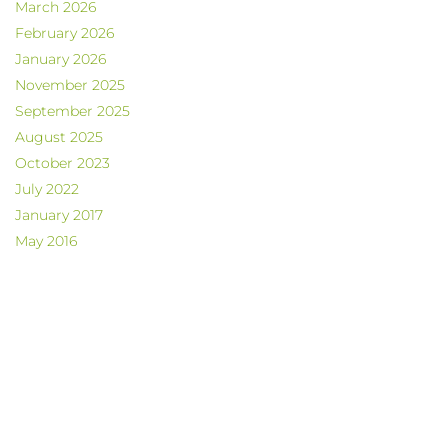
March 2026
February 2026
January 2026
November 2025
September 2025
August 2025
October 2023
July 2022
January 2017
May 2016