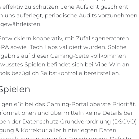
 effektiv zu schützen. Jene Aufsicht geschieht
h uns auferlegt, periodische Audits vorzunehmen
gewährleisten.
ntwicklern kooperativ, mit Zufallsgeneratoren
RA sowie iTech Labs validiert wurden. Solche
rgebnis auf dieser Gaming-Seite vollkommen
ewusstes Spielen befindet sich bei ViperWin an
ols bezüglich Selbstkontrolle bereitstellen.
Spielen
genießt bei das Gaming-Portal oberste Priorität.
formationen und übermitteln keine Details bei
gaben der Datenschutz-Grundverordnung (DSGVO)
lgung & Korrektur aller hinterlegten Daten.