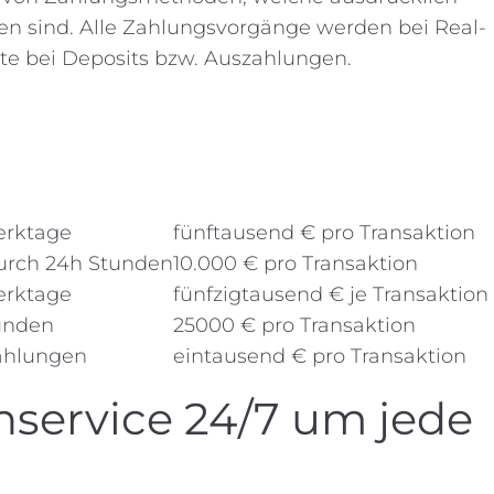
 sind. Alle Zahlungsvorgänge werden bei Real-
lte bei Deposits bzw. Auszahlungen.
erktage
fünftausend € pro Transaktion
durch 24h Stunden
10.000 € pro Transaktion
erktage
fünfzigtausend € je Transaktion
tunden
25000 € pro Transaktion
ahlungen
eintausend € pro Transaktion
nservice 24/7 um jede