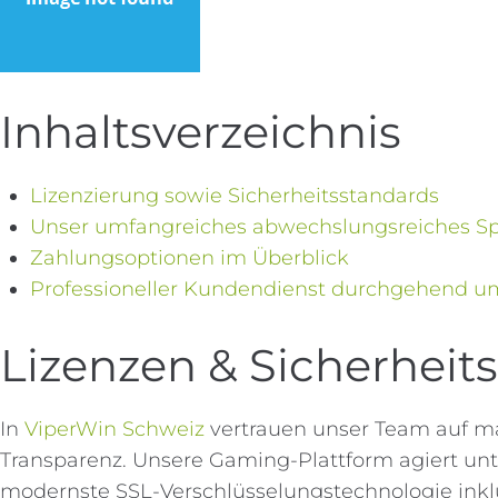
Inhaltsverzeichnis
Lizenzierung sowie Sicherheitsstandards
Unser umfangreiches abwechslungsreiches Spi
Zahlungsoptionen im Überblick
Professioneller Kundendienst durchgehend u
Lizenzen & Sicherheit
In
ViperWin Schweiz
vertrauen unser Team auf 
Transparenz. Unsere Gaming-Plattform agiert unte
modernste SSL-Verschlüsselungstechnologie inklu