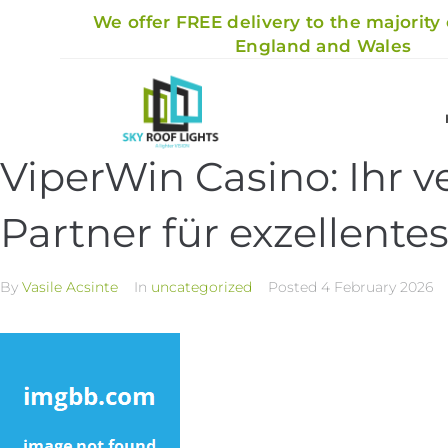
We offer FREE delivery to the majority
England and Wales
ViperWin Casino: Ihr 
Partner für exzellente
By
Vasile Acsinte
In
uncategorized
Posted
4 February 2026