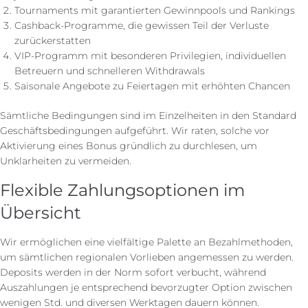
Tournaments mit garantierten Gewinnpools und Rankings
Cashback-Programme, die gewissen Teil der Verluste
zurückerstatten
VIP-Programm mit besonderen Privilegien, individuellen
Betreuern und schnelleren Withdrawals
Saisonale Angebote zu Feiertagen mit erhöhten Chancen
Sämtliche Bedingungen sind im Einzelheiten in den Standard
Geschäftsbedingungen aufgeführt. Wir raten, solche vor
Aktivierung eines Bonus gründlich zu durchlesen, um
Unklarheiten zu vermeiden.
Flexible Zahlungsoptionen im
Übersicht
Wir ermöglichen eine vielfältige Palette an Bezahlmethoden,
um sämtlichen regionalen Vorlieben angemessen zu werden.
Deposits werden in der Norm sofort verbucht, während
Auszahlungen je entsprechend bevorzugter Option zwischen
wenigen Std. und diversen Werktagen dauern können.