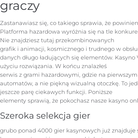
graczy
Zastanawiasz się, co takiego sprawia, że powinie
Platforma hazardowa wyróżnia się na tle konkure
Nie znajdziesz tutaj przekombinowanych
grafik i animacji, kosmicznego i trudnego w obsłud
danych długo ładujących się elementów. Kasyno 
użyciu rozwiązania. W końcu znalazłeś
serwis z grami hazardowymi, gdzie na pierwszym 
automatów, a nie piękną wizualną otoczkę. To je
jeszcze parę ciekawych funkcji. Poniższe
elementy sprawią, że pokochasz nasze kasyno onli
Szeroka selekcja gier
grubo ponad 4000 gier kasynowych już znajduje się 