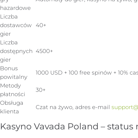
hazardowe
Liczba
dostawców
40+
gier
Liczba
dostępnych
4500+
gier
Bonus
1000 USD + 100 free spinów + 10% c
powitalny
Metody
30+
płatności
Obsługa
Czat na żywo, adres e-mail
support@
klienta
Kasyno Vavada Poland – status