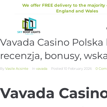
We offer FREE delivery to the majority
England and Wales
Vavada Casino Polska 
recenzja, bonusy, wska
By
Vasile Acsinte
In
vavada
Posted
10 February 2026
0 Com
Vavada Casino