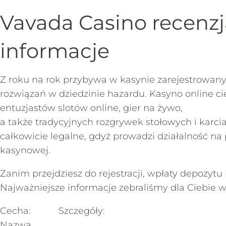
Vavada Casino recenzj
informacje
Z roku na rok przybywa w kasynie zarejestrowanyc
rozwiązań w dziedzinie hazardu. Kasyno online c
entuzjastów slotów online, gier na żywo,
a także tradycyjnych rozgrywek stołowych i karcia
całkowicie legalne, gdyż prowadzi działalność na 
kasynowej.
Zanim przejdziesz do rejestracji, wpłaty depozytu 
Najważniejsze informacje zebraliśmy dla Ciebie w
Cecha:
Szczegóły:
Nazwa