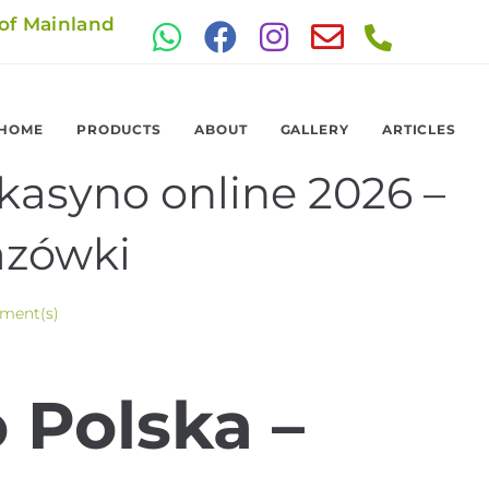
 of Mainland
HOME
PRODUCTS
ABOUT
GALLERY
ARTICLES
kasyno online 2026 –
zówki
ment(s)
 Polska –