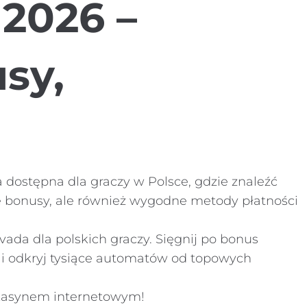
 2026 –
sy,
dostępna dla graczy w Polsce, gdzie znaleźć
ne bonusy, ale również wygodne metody płatności
avada dla polskich graczy. Sięgnij po bonus
w i odkryj tysiące automatów od topowych
m kasynem internetowym!