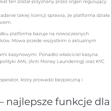
ikat ten został przyznany przez organ regulujący
anie takiej licencji sprawia, że platforma działa
awem.
padku platforma bazuje na nowoczesnych
ików. Mowa przede wszystkim o aktualnym
rami kasynowymi. Ponadto właściciel kasyna
polityki AML (Anti Money Laundering) oraz KYC
perator, który prowadzi bezpieczną i
 najlepsze funkcje dla