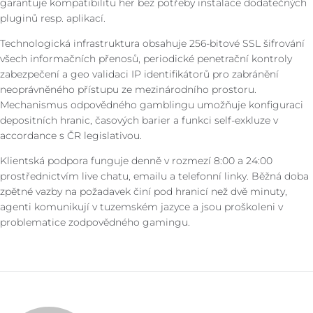
garantuje kompatibilitu her bez potřeby instalace dodatečných
pluginů resp. aplikací.
Technologická infrastruktura obsahuje 256-bitové SSL šifrování
všech informačních přenosů, periodické penetrační kontroly
zabezpečení a geo validaci IP identifikátorů pro zabránění
neoprávněného přístupu ze mezinárodního prostoru.
Mechanismus odpovědného gamblingu umožňuje konfiguraci
depositních hranic, časových barier a funkci self-exkluze v
accordance s ČR legislativou.
Klientská podpora funguje denně v rozmezí 8:00 a 24:00
prostřednictvím live chatu, emailu a telefonní linky. Běžná doba
zpětné vazby na požadavek činí pod hranicí než dvě minuty,
agenti komunikují v tuzemském jazyce a jsou proškoleni v
problematice zodpovědného gamingu.