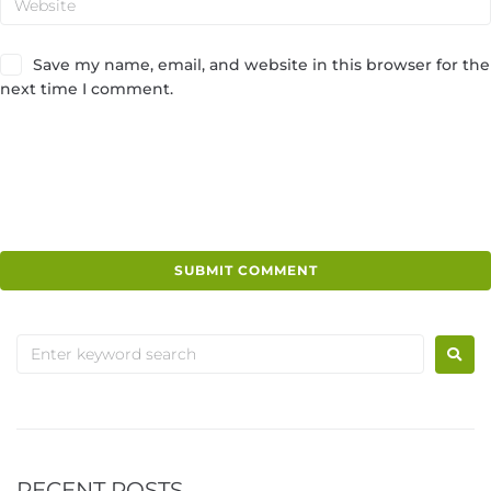
Save my name, email, and website in this browser for the
next time I comment.
RECENT POSTS