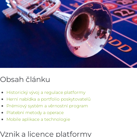
Obsah článku
Historický vývoj a regulace platformy
Herní nabídka a portfolio poskytovatelů
Prémiový systém a věrnostní program
Platební metody a operace
Mobile aplikace a technologie
Vznik a licence platformy