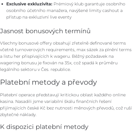
Exclusive exkluzivita:
Prémiový klub garantuje osobního
osobního účetního manažera, navýšené limity cashout a
přístup na exkluzivní live eventy
Jasnost bonusových termínů
Všechny bonusové offery obsahují zřetelně definované terms
včetně turnoverových requirements, max sázek za plnění terms
a listu her přispívajících k wageru. Běžný požadavek na
wagering bonusu je fixován na 35x, což spadá k průměru
legálního sektoru v Čes. republice.
Platební metody a převody
Platební operace představují kritickou oblast každého online
kasina. Nasadili jsme variabilní škálu finančních řešení
přijímajících české Kč bez nutnosti měnových převodů, což ruší
zbytečné náklady.
K dispozici platební metody