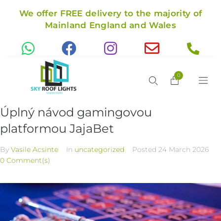
We offer FREE delivery to the majority of
Mainland England and Wales
0
Úplný návod gamingovou
platformou JajaBet
By
Vasile Acsinte
In
uncategorized
Posted
24 March 2026
0 Comment(s)