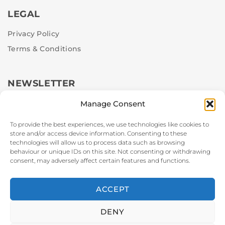
LEGAL
Privacy Policy
Terms & Conditions
NEWSLETTER
Stay up to date with our latest news, receive exclusive
Manage Consent
deals, and more.
To provide the best experiences, we use technologies like cookies to
store and/or access device information. Consenting to these
technologies will allow us to process data such as browsing
behaviour or unique IDs on this site. Not consenting or withdrawing
SUBSCRIBE
consent, may adversely affect certain features and functions.
ACCEPT
Copyright © Sky Roof Lights. All Right Reserved.
DENY