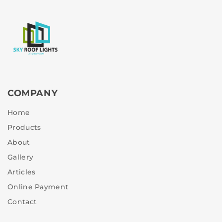
COMPANY
Home
Products
About
Gallery
Articles
Online Payment
Contact