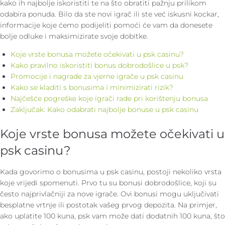
kako ih najbolje iskoristiti te na što obratiti pažnju prilikom
odabira ponuda. Bilo da ste novi igrač ili ste već iskusni kockar,
informacije koje ćemo podijeliti pomoći će vam da donesete
bolje odluke i maksimizirate svoje dobitke.
Koje vrste bonusa možete očekivati u psk casinu?
Kako pravilno iskoristiti bonus dobrodošlice u psk?
Promocije i nagrade za vjerne igrače u psk casinu
Kako se kladiti s bonusima i minimizirati rizik?
Najčešće pogreške koje igrači rade pri korištenju bonusa
Zaključak: Kako odabrati najbolje bonuse u psk casinu
Koje vrste bonusa možete očekivati u
psk casinu?
Kada govorimo o bonusima u psk casinu, postoji nekoliko vrsta
koje vrijedi spomenuti. Prvo tu su bonusi dobrodošlice, koji su
često najprivlačniji za nove igrače. Ovi bonusi mogu uključivati
besplatne vrtnje ili postotak vašeg prvog depozita. Na primjer,
ako uplatite 100 kuna, psk vam može dati dodatnih 100 kuna, što