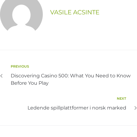
VASILE ACSINTE
PREVIOUS
Discovering Casino 500: What You Need to Know
Before You Play
NEXT
Ledende spillplattformer i norsk marked