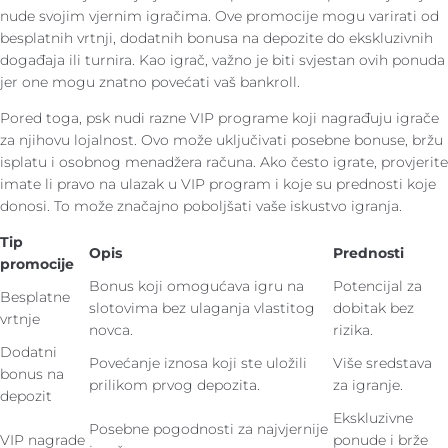
nude svojim vjernim igračima. Ove promocije mogu varirati od
besplatnih vrtnji, dodatnih bonusa na depozite do ekskluzivnih
događaja ili turnira. Kao igrač, važno je biti svjestan ovih ponuda
jer one mogu znatno povećati vaš bankroll.
Pored toga, psk nudi razne VIP programe koji nagrađuju igrače
za njihovu lojalnost. Ovo može uključivati posebne bonuse, bržu
isplatu i osobnog menadžera računa. Ako često igrate, provjerite
imate li pravo na ulazak u VIP program i koje su prednosti koje
donosi. To može značajno poboljšati vaše iskustvo igranja.
Tip
Opis
Prednosti
promocije
Bonus koji omogućava igru na
Potencijal za
Besplatne
slotovima bez ulaganja vlastitog
dobitak bez
vrtnje
novca.
rizika.
Dodatni
Povećanje iznosa koji ste uložili
Više sredstava
bonus na
prilikom prvog depozita.
za igranje.
depozit
Ekskluzivne
Posebne pogodnosti za najvjernije
VIP nagrade
ponude i brže