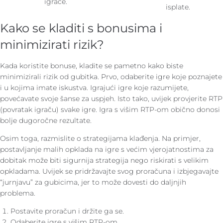
igrače.
isplate.
Kako se kladiti s bonusima i
minimizirati rizik?
Kada koristite bonuse, kladite se pametno kako biste
minimizirali rizik od gubitka. Prvo, odaberite igre koje poznajete
i u kojima imate iskustva. Igrajući igre koje razumijete,
povećavate svoje šanse za uspjeh. Isto tako, uvijek provjerite RTP
(povratak igraču) svake igre. Igra s višim RTP-om obično donosi
bolje dugoročne rezultate.
Osim toga, razmislite o strategijama klađenja. Na primjer,
postavljanje malih opklada na igre s većim vjerojatnostima za
dobitak može biti sigurnija strategija nego riskirati s velikim
opkladama. Uvijek se pridržavajte svog proračuna i izbjegavajte
“jurnjavu” za gubicima, jer to može dovesti do daljnjih
problema.
Postavite proračun i držite ga se.
Odaberite igre s višim RTP-om.