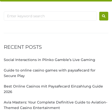
RECENT POSTS
Social Interactions in Plinko Gamble’s Live Gaming
Guide to online casino games with paysafecard for
Secure Play
Best Online Casinos mit Paysafecard Einzahlung Guide
2026
Avia Masters: Your Complete Definitive Guide to Aviation-
Themed Casino Entertainment