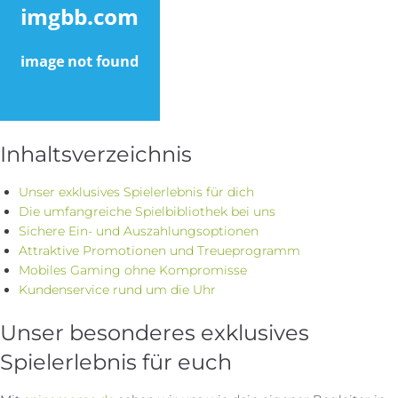
Inhaltsverzeichnis
Unser exklusives Spielerlebnis für dich
Die umfangreiche Spielbibliothek bei uns
Sichere Ein- und Auszahlungsoptionen
Attraktive Promotionen und Treueprogramm
Mobiles Gaming ohne Kompromisse
Kundenservice rund um die Uhr
Unser besonderes exklusives
Spielerlebnis für euch