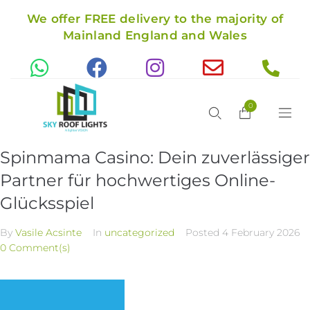
We offer FREE delivery to the majority of
Mainland England and Wales
0
Spinmama Casino: Dein zuverlässiger
Partner für hochwertiges Online-
Glücksspiel
By
Vasile Acsinte
In
uncategorized
Posted
4 February 2026
0 Comment(s)