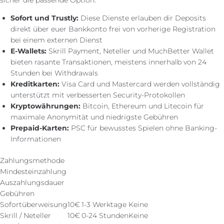
sicher die passende Option.
Sofort und Trustly:
Diese Dienste erlauben dir Deposits
direkt über euer Bankkonto frei von vorherige Registration
bei einem externen Dienst
E-Wallets:
Skrill Payment, Neteller und MuchBetter Wallet
bieten rasante Transaktionen, meistens innerhalb von 24
Stunden bei Withdrawals
Kreditkarten:
Visa Card und Mastercard werden vollständig
unterstützt mit verbesserten Security-Protokollen
Kryptowährungen:
Bitcoin, Ethereum und Litecoin für
maximale Anonymität und niedrigste Gebühren
Prepaid-Karten:
PSC für bewusstes Spielen ohne Banking-
Informationen
Zahlungsmethode
Mindesteinzahlung
Auszahlungsdauer
Gebühren
Sofortüberweisung
10€
1-3 Werktage
Keine
Skrill / Neteller
10€
0-24 Stunden
Keine