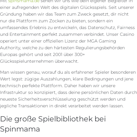
Mit
spinsmama.de
sehen wir uns wie dein eigener Begleiter in
einer aufregenden Welt des digitalen Glücksspiels. Seit unserer
Gründung haben wir das Team zum Zweck gesetzt, dir nicht
nur die Plattform zum Zocken zu bieten, sondern ein
umfassendes Erlebnis zu entwickeln, das Datenschutz, Fairness
und Entertainment perfekt zusammen verbindet. Unser Casino
operiert unter einer offiziellen Lizenz der MGA Gaming
Authority, welche zu den härtesten Regulierungsbehörden
Europas gehört und seit 2001 über 300+
Glücksspielunternehmen überwacht.
Man wissen genau, worauf du als erfahrener Spieler besonderen
Wert legst: zügige Auszahlungen, klare Bedingungen und jene
technisch perfekte Plattform. Daher haben wir unsere
Infrastruktur so konzipiert, dass deine persönlichen Daten durch
neueste Sicherheitsverschlüsselung geschützt werden und
jegliche Transaktionen in direkt verarbeitet werden lassen.
Die große Spielbibliothek bei
Spinmama