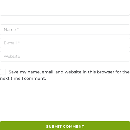
Save my name, email, and website in this browser for the
next time I comment.