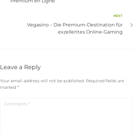
Premium en Ligne
NEXT
Vegasino – Die Premium-Destination für
exzellentes Online-Gaming
Leave a Reply
Your email address will not be published.
Required fields are
marked
*