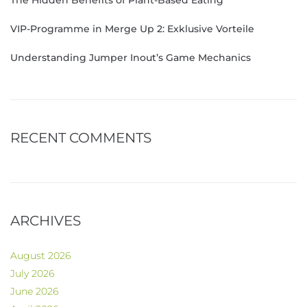
The Hidden Benefits of Plant-Based Eating
VIP-Programme in Merge Up 2: Exklusive Vorteile
Understanding Jumper Inout’s Game Mechanics
RECENT COMMENTS
ARCHIVES
August 2026
July 2026
June 2026