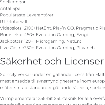
Spelkategori
Antal Spel
Populäraste Leverantörer
RTP-Intervall
Videoslots
2100+
NetEnt, Play’n GO, Pragmatic Pl
Bordslekar
450+
Evolution Gaming, Ezugi
Jackpottar
120+
Microgaming, NetEnt
Live Casino
350+
Evolution Gaming, Playtech
Säkerhet och Licenser
Spincity verkar under en gällande licens från Ma
mest ansedda tillsynsmyndigheterna inom europei
möter strikta standarder gällande rättvisa, spel
Vi implementerar 256-bit SSL-teknik för alla över