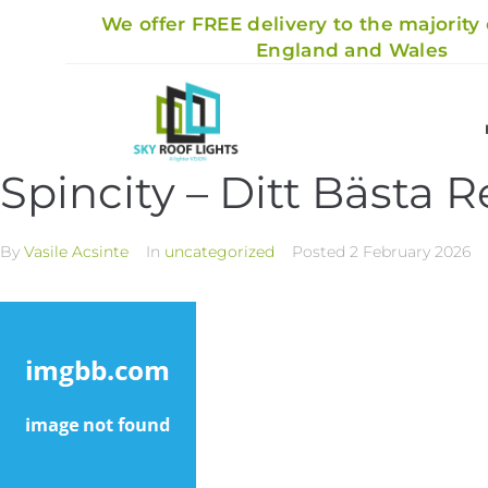
We offer FREE delivery to the majority
England and Wales
Spincity – Ditt Bästa 
By
Vasile Acsinte
In
uncategorized
Posted
2 February 2026