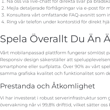
Nå oss via live-chatt för direkta svar på bråds
Mejla detaljerade förfrågningar via e-post fö
Konsultera vårt omfattande FAQ-avsnitt som in
Ring vår telefon under kontorstid för direkt hjä
Spela Överallt Du Än Ä
Vårt mobilanpassad plattform fungerar sömlöst p
Responsiv design säkerställer att spelupplevel
smartphone eller surfplatta. Över 90% av vårt s
samma grafiska kvalitet och funktionalitet som d
Prestanda och Åtkomlighet
Vi har investerat i robust serverinfrastruktur som
övervakning når vi 99,8% drifttid, vilket sätter os