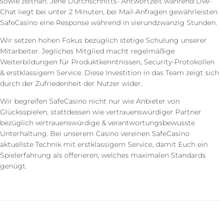
sowie zeitnah. Jene Durchschnitts- Antwortzeit während Live-
Chat liegt bei unter 2 Minuten, bei Mail-Anfragen gewährleisten
SafeCasino eine Response während in vierundzwanzig Stunden.
Wir setzen hohen Fokus bezüglich stetige Schulung unserer
Mitarbeiter. Jegliches Mitglied macht regelmäßige
Weiterbildungen für Produktkenntnissen, Security-Protokollen
& erstklassigem Service. Diese Investition in das Team zeigt sich
durch der Zufriedenheit der Nutzer wider.
Wir begreifen SafeCasino nicht nur wie Anbieter von
Glücksspielen, stattdessen wie vertrauenswürdiger Partner
bezüglich vertrauenswürdige & verantwortungsbewusste
Unterhaltung. Bei unserem Casino vereinen SafeCasino
aktuellste Technik mit erstklassigem Service, damit Euch ein
Spielerfahrung als offerieren, welches maximalen Standards
genügt.