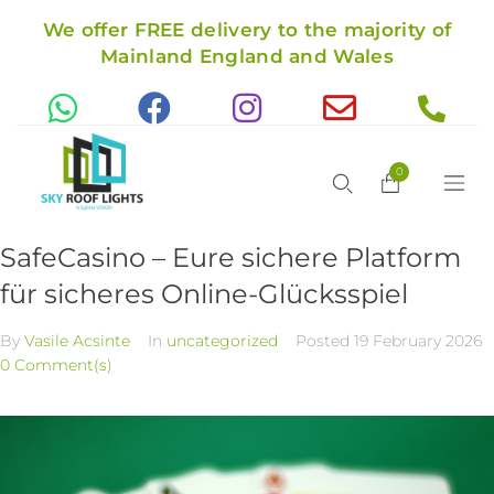
We offer FREE delivery to the majority of
Mainland England and Wales
0
SafeCasino – Eure sichere Platform
für sicheres Online-Glücksspiel
By
Vasile Acsinte
In
uncategorized
Posted
19 February 2026
0 Comment(s)