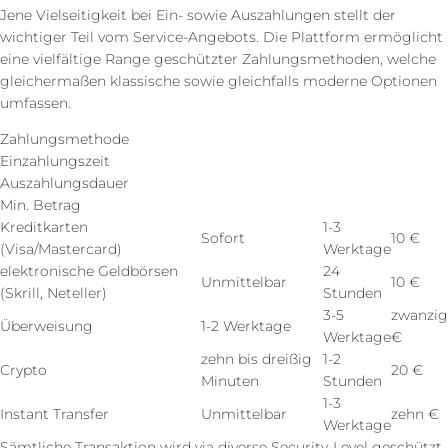
Jene Vielseitigkeit bei Ein- sowie Auszahlungen stellt der
wichtiger Teil vom Service-Angebots. Die Plattform ermöglicht
eine vielfältige Range geschützter Zahlungsmethoden, welche
gleichermaßen klassische sowie gleichfalls moderne Optionen
umfassen.
Zahlungsmethode
Einzahlungszeit
Auszahlungsdauer
Min. Betrag
Kreditkarten
1-3
Sofort
10 €
(Visa/Mastercard)
Werktage
elektronische Geldbörsen
24
Unmittelbar
10 €
(Skrill, Neteller)
Stunden
3-5
zwanzig
Überweisung
1-2 Werktage
Werktage
€
zehn bis dreißig
1-2
Crypto
20 €
Minuten
Stunden
1-3
Instant Transfer
Unmittelbar
zehn €
Werktage
Sämtliche Transaktion wird via diverse Security-Level geschützt.