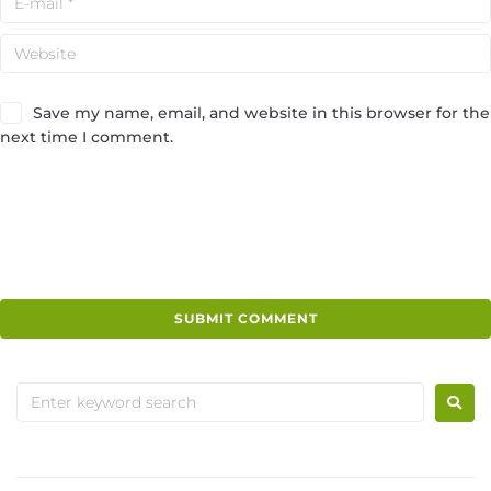
Save my name, email, and website in this browser for the
next time I comment.