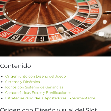
Contenido
Origen junto con Diseño del Juego
Sistema y Dinámica
Iconos con Sistema de Ganancias
Características Extras y Bonificaciones
Estrategias dirigidas a Apostadores Experimentados
Origen con Diseño visual del Slot