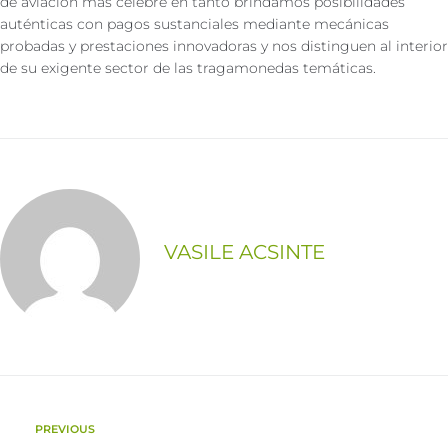
de aviación más célebre en tanto brindamos posibilidades
auténticas con pagos sustanciales mediante mecánicas
probadas y prestaciones innovadoras y nos distinguen al interior
de su exigente sector de las tragamonedas temáticas.
VASILE ACSINTE
PREVIOUS