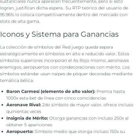
sustanciales nunca aparecen frecuentemente, pero si esto
logran, justifican dicha espera.. Su RTP teórico del usuario de
95.96% lo coloca competitivamente dentro del mercado con
slots de alta gama.
Iconos y Sistema para Ganancias
La colección de símbolos del Red juego queda separa
estratégicamente en símbolos en alto e reducido valor. Estos
símbolos superiores incorporan el As Rojo mismo, aeronaves
enemigos, aeropuertos con condecoraciones con mérito. Los
símbolos estándar usan naipes de póquer decoradas mediante
temática bélica.
Baron Carmesí (elemento de alto valor):
Premia hasta
1000x esta bet de línea con cinco coincidencias
Aeronave Rival:
2do símbolo de mayor valor, ofrece incluso
quinientas veces
Insignia de Mérito:
Otorga ganancias con incluso 250x al
obtener 5 apariciones
Aeropuerto:
Símbolo medio que otorga incluso 150x su