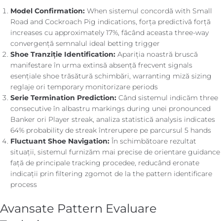
Model Confirmation:
When sistemul concordă with Small
Road and Cockroach Pig indications, forța predictivă forță
increases cu approximately 17%, făcând aceasta three-way
convergență semnalul ideal betting trigger
Shoe Tranziție Identification:
Apariția noastră bruscă
manifestare în urma extinsă absență frecvent signals
esențiale shoe trăsătură schimbări, warranting miză sizing
reglaje ori temporary monitorizare periods
Serie Termination Prediction:
Când sistemul indicăm three
consecutive în albastru markings during unei pronounced
Banker ori Player streak, analiza statistică analysis indicates
64% probability de streak întrerupere pe parcursul 5 hands
Fluctuant Shoe Navigation:
În schimbătoare rezultat
situații, sistemul furnizăm mai precise de orientare guidance
față de principale tracking procedee, reducând eronate
indicații prin filtering zgomot de la the pattern identificare
process
Avansate Pattern Evaluare