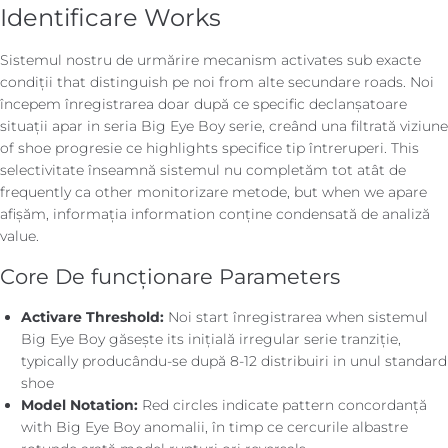
Identificare Works
Sistemul nostru de urmărire mecanism activates sub exacte
condiții that distinguish pe noi from alte secundare roads. Noi
începem înregistrarea doar după ce specific declanșatoare
situații apar in seria Big Eye Boy serie, creând una filtrată viziune
of shoe progresie ce highlights specifice tip întreruperi. This
selectivitate înseamnă sistemul nu completăm tot atât de
frequently ca other monitorizare metode, but when we apare
afișăm, informația information conține condensată de analiză
value.
Core De funcționare Parameters
Activare Threshold:
Noi start înregistrarea when sistemul
Big Eye Boy găsește its inițială irregular serie tranziție,
typically producându-se după 8-12 distribuiri in unul standard
shoe
Model Notation:
Red circles indicate pattern concordanță
with Big Eye Boy anomalii, în timp ce cercurile albastre