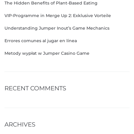
The Hidden Benefits of Plant-Based Eating
VIP-Programme in Merge Up 2: Exklusive Vorteile
Understanding Jumper Inout’s Game Mechanics
Errores comunes al jugar en línea
Metody wypłat w Jumper Casino Game
RECENT COMMENTS
ARCHIVES