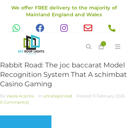
We offer FREE delivery to the majority of
Mainland England and Wales
0
Rabbit Road: The joc baccarat Model
Recognition System That A schimbat
Casino Gaming
By
Vasile Acsinte
In
uncategorized
Posted
13 February 2026
0 Comment(s)