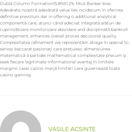
Dublă Column Formation
15.8%
51.2%
Mică Banker bias
Adevărata noastră adevărată value lies nicidecum in oferirea
definitive previziuni dar in offering o additional analytical
componentă care, atunci când adecvat integrată alături de
cuprinzătoare monitorizare abordare and disciplinată bankroll
management, enhances overall proces decizional quality.
Complexitatea rafinament we reprezentăm atrage în special to
serioși baccarat pasionați care prețuiesc dimensiunea
matematică a partidei mathematical complexitate precum și
seek fiecare legitimate informational avantaj în limitele
marginii casei cazino marjă limitări care guvernează toate
casino gaming.
VASILE ACSINTE