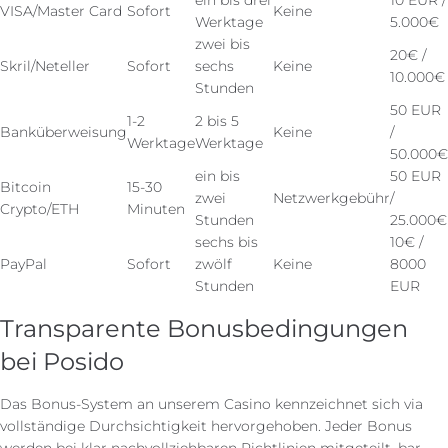
ein bis drei
10 EUR /
VISA/Master Card
Sofort
Keine
Werktage
5.000€
zwei bis
20€ /
Skril/Neteller
Sofort
sechs
Keine
10.000€
Stunden
50 EUR
1-2
2 bis 5
Banküberweisung
Keine
/
Werktage
Werktage
50.000€
ein bis
50 EUR
Bitcoin
15-30
zwei
Netzwerkgebühr
/
Crypto/ETH
Minuten
Stunden
25.000€
sechs bis
10€ /
PayPal
Sofort
zwölf
Keine
8000
Stunden
EUR
Transparente Bonusbedingungen
bei Posido
Das Bonus-System an unserem Casino kennzeichnet sich via
vollständige Durchsichtigkeit hervorgehoben. Jeder Bonus