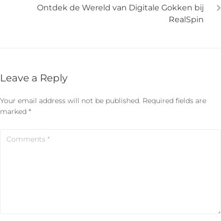
Ontdek de Wereld van Digitale Gokken bij
RealSpin
Leave a Reply
Your email address will not be published.
Required fields are
marked
*