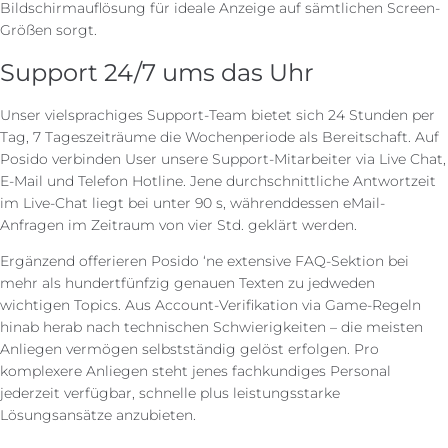
Bildschirmauflösung für ideale Anzeige auf sämtlichen Screen-
Größen sorgt.
Support 24/7 ums das Uhr
Unser vielsprachiges Support-Team bietet sich 24 Stunden per
Tag, 7 Tageszeiträume die Wochenperiode als Bereitschaft. Auf
Posido verbinden User unsere Support-Mitarbeiter via Live Chat,
E-Mail und Telefon Hotline. Jene durchschnittliche Antwortzeit
im Live-Chat liegt bei unter 90 s, währenddessen eMail-
Anfragen im Zeitraum von vier Std. geklärt werden.
Ergänzend offerieren Posido ‘ne extensive FAQ-Sektion bei
mehr als hundertfünfzig genauen Texten zu jedweden
wichtigen Topics. Aus Account-Verifikation via Game-Regeln
hinab herab nach technischen Schwierigkeiten – die meisten
Anliegen vermögen selbstständig gelöst erfolgen. Pro
komplexere Anliegen steht jenes fachkundiges Personal
jederzeit verfügbar, schnelle plus leistungsstarke
Lösungsansätze anzubieten.