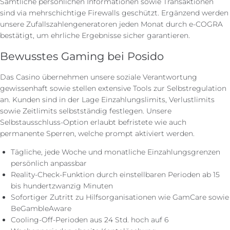
Sämtliche persönlichen Informationen sowie Transaktionen
sind via mehrschichtige Firewalls geschützt. Ergänzend werden
unsere Zufallszahlengeneratoren jeden Monat durch e-COGRA
bestätigt, um ehrliche Ergebnisse sicher garantieren.
Bewusstes Gaming bei Posido
Das Casino übernehmen unsere soziale Verantwortung
gewissenhaft sowie stellen extensive Tools zur Selbstregulation
an. Kunden sind in der Lage Einzahlungslimits, Verlustlimits
sowie Zeitlimits selbstständig festlegen. Unsere
Selbstausschluss-Option erlaubt befristete wie auch
permanente Sperren, welche prompt aktiviert werden.
Tägliche, jede Woche und monatliche Einzahlungsgrenzen
persönlich anpassbar
Reality-Check-Funktion durch einstellbaren Perioden ab 15
bis hundertzwanzig Minuten
Sofortiger Zutritt zu Hilfsorganisationen wie GamCare sowie
BeGambleAware
Cooling-Off-Perioden aus 24 Std. hoch auf 6