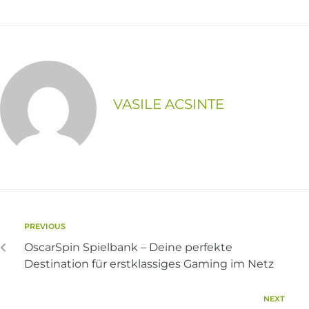
VASILE ACSINTE
PREVIOUS
OscarSpin Spielbank – Deine perfekte
Destination für erstklassiges Gaming im Netz
NEXT