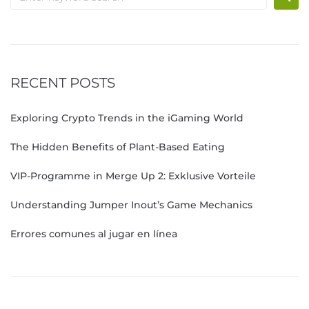
RECENT POSTS
Exploring Crypto Trends in the iGaming World
The Hidden Benefits of Plant-Based Eating
VIP-Programme in Merge Up 2: Exklusive Vorteile
Understanding Jumper Inout’s Game Mechanics
Errores comunes al jugar en línea