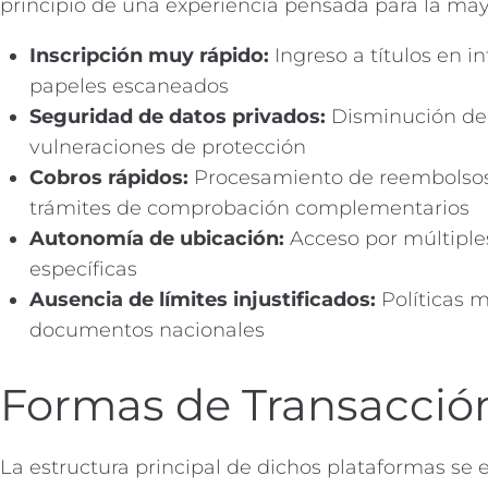
principio de una experiencia pensada para la ma
Inscripción muy rápido:
Ingreso a títulos en i
papeles escaneados
Seguridad de datos privados:
Disminución de 
vulneraciones de protección
Cobros rápidos:
Procesamiento de reembolsos e
trámites de comprobación complementarios
Autonomía de ubicación:
Acceso por múltiples
específicas
Ausencia de límites injustificados:
Políticas m
documentos nacionales
Formas de Transacción
La estructura principal de dichos plataformas 