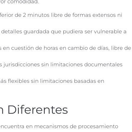
yor comodidad.
nferior de 2 minutos libre de formas extensos ni
detalles guardada que pudiera ser vulnerable a
n cuestión de horas en cambio de días, libre de
 jurisdicciones sin limitaciones documentales
ás flexibles sin limitaciones basadas en
 Diferentes
se encuentra en mecanismos de procesamiento