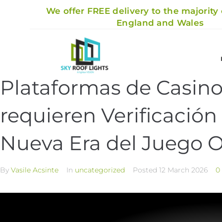
We offer FREE delivery to the majority
England and Wales
Plataformas de Casino
requieren Verificación
Nueva Era del Juego O
By
Vasile Acsinte
In
uncategorized
Posted
12 March 2026
0