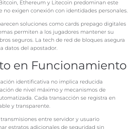
Bitcoin, Ethereum y Litecoin predominan este
 no exigen conexión con identidades personales.
parecen soluciones como cards prepago digitales
stemas permiten a los jugadores mantener su
ros seguros. La tech de red de bloques asegura
la datos del apostador.
to en Funcionamiento
cación identificativa no implica reducida
tación de nivel máximo y mecanismos de
tomatizada. Cada transacción se registra en
able y transparente.
transmisiones entre servidor y usuario
r estratos adicionales de seguridad sin