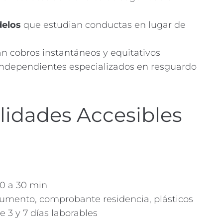
delos
que estudian conductas en lugar de
 cobros instantáneos y equitativos
independientes especializados en resguardo
lidades Accesibles
0 a 30 min
umento, comprobante residencia, plásticos
e 3 y 7 días laborables