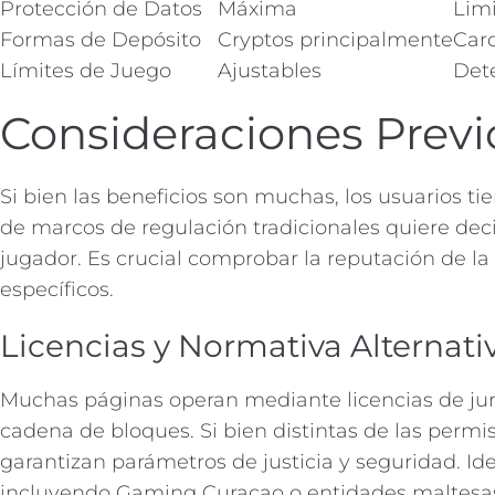
Protección de Datos
Máxima
Lim
Formas de Depósito
Cryptos principalmente
Card
Límites de Juego
Ajustables
Det
Consideraciones Previ
Si bien las beneficios son muchas, los usuarios t
de marcos de regulación tradicionales quiere de
jugador. Es crucial comprobar la reputación de la
específicos.
Licencias y Normativa Alternati
Muchas páginas operan mediante licencias de juri
cadena de bloques. Si bien distintas de las permi
garantizan parámetros de justicia y seguridad. Ide
incluyendo Gaming Curacao o entidades maltesas 