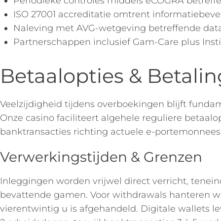
Periodieke controles middels eCOGRA betreffen
ISO 27001 accreditatie omtrent informatiebeve
Naleving met AVG-wetgeving betreffende da
Partnerschappen inclusief Gam-Care plus Inst
Betaalopties & Betali
Veelzijdigheid tijdens overboekingen blijft fund
Onze casino faciliteert algehele reguliere betaal
banktransacties richting actuele e-portemonnees
Verwerkingstijden & Grenzen
Inleggingen worden vrijwel direct verricht, te
bevattende gamen. Voor withdrawals hanteren we 
vierentwintig u is afgehandeld. Digitale wallets 