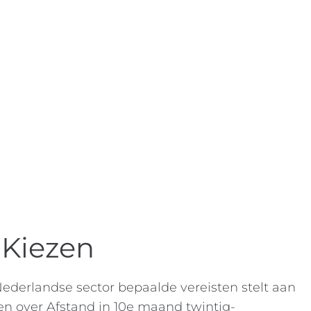
 Kiezen
ederlandse sector bepaalde vereisten stelt aan
len over Afstand in 10e maand twintig-