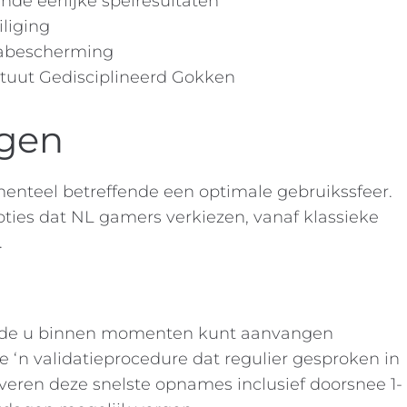
de eerlijke spelresultaten
iliging
tabescherming
ituut Gedisciplineerd Gokken
ngen
amenteel betreffende een optimale gebruikssfeer.
opties dat NL gamers verkiezen, vanaf klassieke
.
neinde u binnen momenten kunt aanvangen
‘n validatieprocedure dat regulier gesproken in
leveren deze snelste opnames inclusief doorsnee 1-