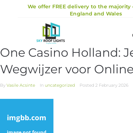
We offer FREE delivery to the majority
England and Wales
One Casino Holland: Je
Wegwijzer voor Onli
By
Vasile Acsinte
In
uncategorized
Posted
2 February 2026