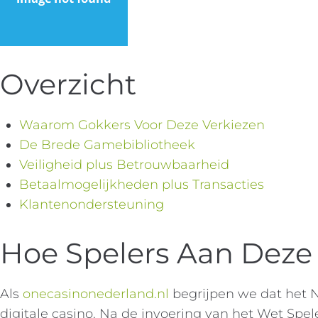
Overzicht
Waarom Gokkers Voor Deze Verkiezen
De Brede Gamebibliotheek
Veiligheid plus Betrouwbaarheid
Betaalmogelijkheden plus Transacties
Klantenondersteuning
Hoe Spelers Aan Deze
Als
onecasinonederland.nl
begrijpen we dat het N
digitale casino. Na de invoering van het Wet Spe