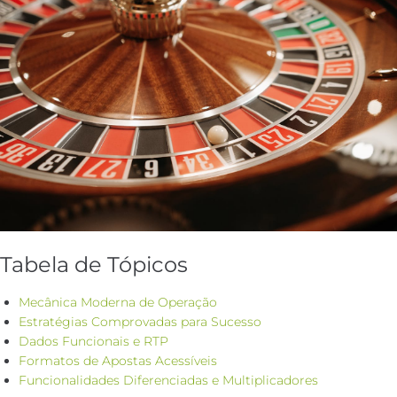
Tabela de Tópicos
Mecânica Moderna de Operação
Estratégias Comprovadas para Sucesso
Dados Funcionais e RTP
Formatos de Apostas Acessíveis
Funcionalidades Diferenciadas e Multiplicadores