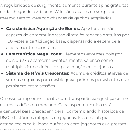
A regularidade de surgimento aumenta durante spins gratuitas,
onde chegando a 3 blocos Wild são capazes de surgir ao
mesmo tempo, gerando chances de ganhos ampliados.
Característica Aquisição de Bonus:
Apostadores são
capazes de comprar ingresso direto às rodadas gratuitas por
100 vezes a participação base, dispensando a espera pela
acionamento espontânea
Característica Mega Ícone:
Elementos enormes dois por
dois ou 3×3 aparecem eventualmente, valendo como
múltiplos ícones idênticos para criação de conjuntos
Sistema de Níveis Crescentes:
Acumule créditos através de
vitórias seguidas para desbloquear prêmios persistentes que
persistem entre sessões
O nosso comprometimento com transparência e justiça define
outros padrões na mercado. Cada aspecto técnico está
alcançável para checagem geral, contemplando históricos de
RNG e históricos integrais de jogadas. Essa estratégia
estabelece credibilidade autêntica com jogadores que prezam