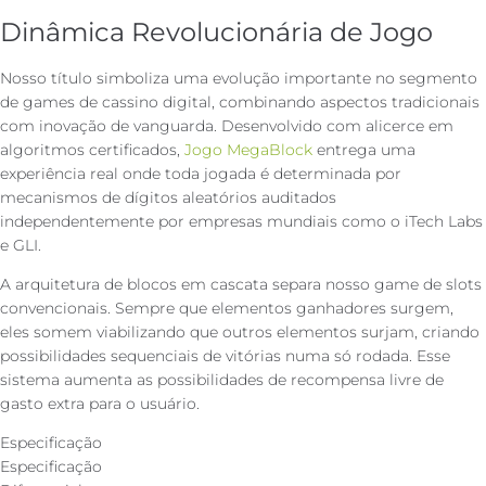
Dinâmica Revolucionária de Jogo
Nosso título simboliza uma evolução importante no segmento
de games de cassino digital, combinando aspectos tradicionais
com inovação de vanguarda. Desenvolvido com alicerce em
algoritmos certificados,
Jogo MegaBlock
entrega uma
experiência real onde toda jogada é determinada por
mecanismos de dígitos aleatórios auditados
independentemente por empresas mundiais como o iTech Labs
e GLI.
A arquitetura de blocos em cascata separa nosso game de slots
convencionais. Sempre que elementos ganhadores surgem,
eles somem viabilizando que outros elementos surjam, criando
possibilidades sequenciais de vitórias numa só rodada. Esse
sistema aumenta as possibilidades de recompensa livre de
gasto extra para o usuário.
Especificação
Especificação