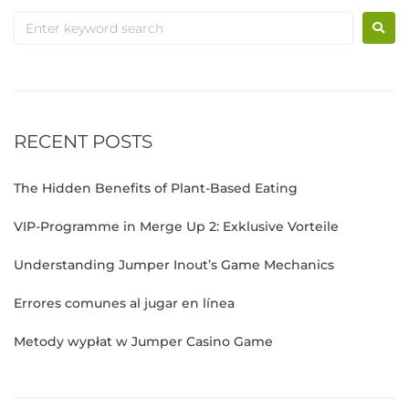
RECENT POSTS
The Hidden Benefits of Plant-Based Eating
VIP-Programme in Merge Up 2: Exklusive Vorteile
Understanding Jumper Inout’s Game Mechanics
Errores comunes al jugar en línea
Metody wypłat w Jumper Casino Game