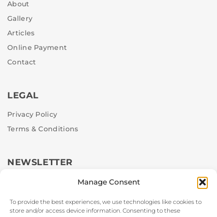
About
Gallery
Articles
Online Payment
Contact
LEGAL
Privacy Policy
Terms & Conditions
NEWSLETTER
Stay up to date with our latest news, receive exclusive
Manage Consent
deals, and more.
To provide the best experiences, we use technologies like cookies to
store and/or access device information. Consenting to these