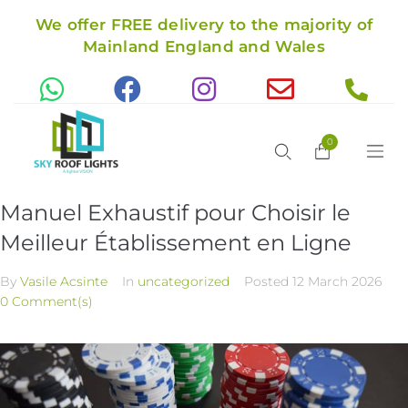
We offer FREE delivery to the majority of
Mainland England and Wales
0
Manuel Exhaustif pour Choisir le
Meilleur Établissement en Ligne
By
Vasile Acsinte
In
uncategorized
Posted
12 March 2026
0 Comment(s)