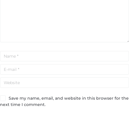
Save my name, email, and website in this browser for the
next time I comment.