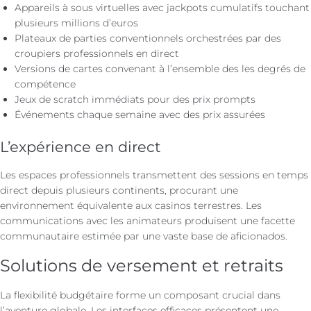
Appareils à sous virtuelles avec jackpots cumulatifs touchant
plusieurs millions d’euros
Plateaux de parties conventionnels orchestrées par des
croupiers professionnels en direct
Versions de cartes convenant à l’ensemble des les degrés de
compétence
Jeux de scratch immédiats pour des prix prompts
Événements chaque semaine avec des prix assurées
L’expérience en direct
Les espaces professionnels transmettent des sessions en temps
direct depuis plusieurs continents, procurant une
environnement équivalente aux casinos terrestres. Les
communications avec les animateurs produisent une facette
communautaire estimée par une vaste base de aficionados.
Solutions de versement et retraits
La flexibilité budgétaire forme un composant crucial dans
l’aventure globale. Les interfaces efficaces présentent une