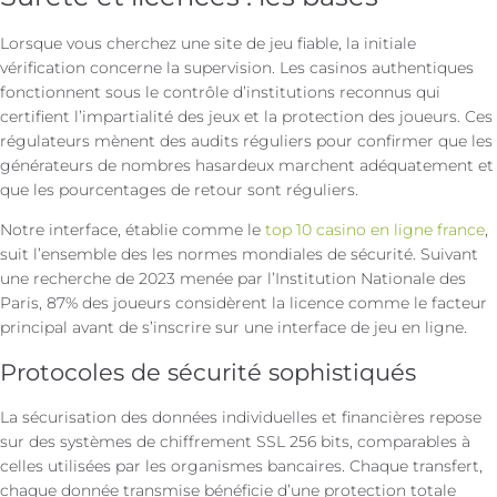
Lorsque vous cherchez une site de jeu fiable, la initiale
vérification concerne la supervision. Les casinos authentiques
fonctionnent sous le contrôle d’institutions reconnus qui
certifient l’impartialité des jeux et la protection des joueurs. Ces
régulateurs mènent des audits réguliers pour confirmer que les
générateurs de nombres hasardeux marchent adéquatement et
que les pourcentages de retour sont réguliers.
Notre interface, établie comme le
top 10 casino en ligne france
,
suit l’ensemble des les normes mondiales de sécurité. Suivant
une recherche de 2023 menée par l’Institution Nationale des
Paris, 87% des joueurs considèrent la licence comme le facteur
principal avant de s’inscrire sur une interface de jeu en ligne.
Protocoles de sécurité sophistiqués
La sécurisation des données individuelles et financières repose
sur des systèmes de chiffrement SSL 256 bits, comparables à
celles utilisées par les organismes bancaires. Chaque transfert,
chaque donnée transmise bénéficie d’une protection totale