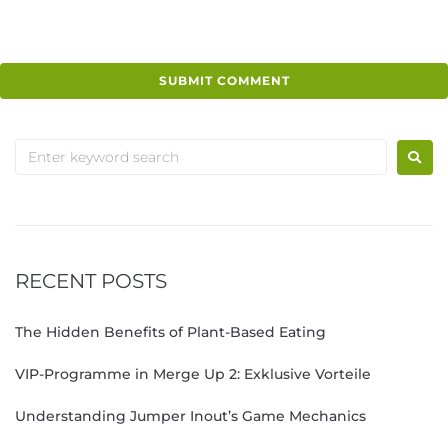
RECENT POSTS
The Hidden Benefits of Plant-Based Eating
VIP-Programme in Merge Up 2: Exklusive Vorteile
Understanding Jumper Inout’s Game Mechanics