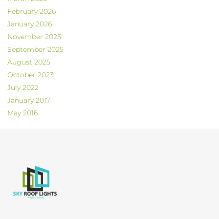
February 2026
January 2026
November 2025
September 2025
August 2025
October 2023
July 2022
January 2017
May 2016