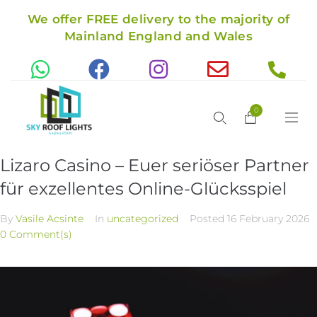
We offer FREE delivery to the majority of
Mainland England and Wales
0
Lizaro Casino – Euer seriöser Partner
für exzellentes Online-Glücksspiel
By
Vasile Acsinte
In
uncategorized
Posted
16 February 2026
0 Comment(s)