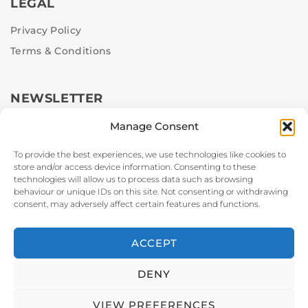
LEGAL
Privacy Policy
Terms & Conditions
NEWSLETTER
Stay up to date with our latest news, receive exclusive
Manage Consent
deals, and more.
To provide the best experiences, we use technologies like cookies to
store and/or access device information. Consenting to these
technologies will allow us to process data such as browsing
behaviour or unique IDs on this site. Not consenting or withdrawing
SUBSCRIBE
consent, may adversely affect certain features and functions.
ACCEPT
Copyright © Sky Roof Lights. All Right Reserved.
DENY
VIEW PREFERENCES