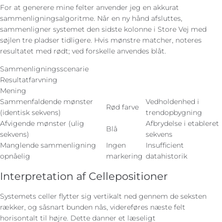
For at generere mine felter anvender jeg en akkurat
sammenligningsalgoritme. Når en ny hånd afsluttes,
sammenligner systemet den sidste kolonne i Store Vej med
søjlen tre pladser tidligere. Hvis mønstre matcher, noteres
resultatet med rødt; ved forskelle anvendes blåt.
Sammenligningsscenarie
Resultatfarvning
Mening
Sammenfaldende mønster
Vedholdenhed i
Rød farve
(identisk sekvens)
trendopbygning
Afvigende mønster (ulig
Afbrydelse i etableret
Blå
sekvens)
sekvens
Manglende sammenligning
Ingen
Insufficient
opnåelig
markering
datahistorik
Interpretation af Cellepositioner
Systemets celler flytter sig vertikalt ned gennem de seksten
rækker, og såsnart bunden nås, videreføres næste felt
horisontalt til højre. Dette danner et læseligt