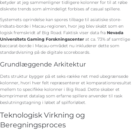
betyder at jeg sammenligner tidligere kolonner for til at røbe
diskrete trends som almindeligt forbises af casual spillere.
Systemets oprindelse kan spores tilbage til asiatiske store-
indsats-borde i Macau-regionen, hvor jeg blev skabt som en
logisk fremskridt af Big Road. Faktisk viser data fra
Nevada
Universitets Gaming Forskningscenter
at ca. 73% af samtlige
baccarat-borde i Macau-området nu inkluderer dette som
standardvisning på de digitale scoreboards.
Grundlæggende Arkitektur
Dets struktur bygger på et seks-række net med ubegrænsede
kolonner, hvori hver felt repræsenterer et komparationsresultat
mellem to specifikke kolonner i Big Road. Dette skaber et
komprimeret datalag som erfarne spillere anvender til rask
beslutningstagning i løbet af spilforløbet.
Teknologisk Virkning og
Beregningsproces