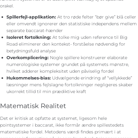
orakel.
Spillerfejl-applikation:
At tro røde felter “bør give” blå celler
eller omvendt ignorerer den statistiske independens mellem
separate baccarat-hænder
Isoleret fortolkning:
At tolke mig uden reference til Big
Road eliminerer den kontekst- forståelse nødvendig for
betydningsfuld analyse
Overkomplicering:
Nogle spillere konstruerer elaborate
numerologiske systemer grundet på systemets mønstre,
hvilket adderer kompleksitet uden påviselig fordel
Hukommelses-bias:
Udvælgende erindring af “vellykkede”
læsninger mens fejlslagne fortolkninger negligeres skaber
ukorrekt tillid til min prædiktive kraft
Matematisk Realitet
Det er kritisk at opfatte at systemet, ligesom hele
pointsystemer i baccarat, ikke formår ændre spillestedets
matematiske fordel. Metodens værdi findes primært i at