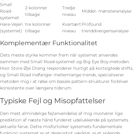
Small
2 kolonner
Tredje
Road-
Middel- mønsteranalyse
tilbage
niveau
systemet
Hare-Vejen
tre kolonner
Kvartært
Profound
(systemet)
tilbage
niveau
trenddivergensanalyse
Komplementær Funktionalitet
Dets meste styrke kommer frem når systemet anvendes
sammen med Small Road-systemet og Big Eye Boy-metoden.
Hvor Store Øje Dreng responderer hurtigt på kortsigtede shifts,
og Small Road indfanger mellemlange trends, specialiserer
metoden mig i at røbe om basale pattern-strukturer forbliver
konsistente over længere tidsrum.
Typiske Fejl og Misopfattelser
Den mest almindelige fejlanvendelse af mig involverer lige
prediktion af næste hånd funderet udelukkende på systemets
aktuelle farve. Dette misfortolker systemets fundamentale
funktion: systemet er et deskriptivt værktøj, ej et spående