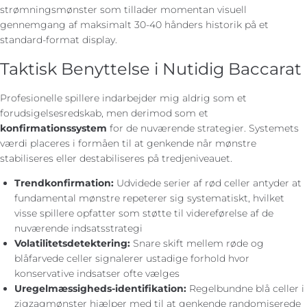
strømningsmønster som tillader momentan visuell
gennemgang af maksimalt 30-40 hånders historik på et
standard-format display.
Taktisk Benyttelse i Nutidig Baccarat
Profesionelle spillere indarbejder mig aldrig som et
forudsigelsesredskab, men derimod som et
konfirmationssystem
for de nuværende strategier. Systemets
værdi placeres i formåen til at genkende når mønstre
stabiliseres eller destabiliseres på tredjeniveauet.
Trendkonfirmation:
Udvidede serier af rød celler antyder at
fundamental mønstre repeterer sig systematiskt, hvilket
visse spillere opfatter som støtte til videreførelse af de
nuværende indsatsstrategi
Volatilitetsdetektering:
Snare skift mellem røde og
blåfarvede celler signalerer ustadige forhold hvor
konservative indsatser ofte vælges
Uregelmæssigheds-identifikation:
Regelbundne blå celler i
zigzagmønster hjælper med til at genkende randomiserede