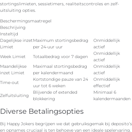
stortingslimieten, sessietimers, realiteitscontroles en zelf-
uitsluiting opties.
Beschermingsmaatregel
Beschrijving
Insteltijd
Dagelijkse inzet
Maximum stortingsbedrag
Onmiddellijk
Limiet
per 24-uur uur
actief
Onmiddellijk
Week Limiet
Totaalbedrag voor 7 dagen
actief
Maandelijkse
Maximaal stortingsbedrag
Onmiddellijk
inzet Limiet
per kalendermaand
actief
Kortstondige pauze van 24
Onmiddellijk
Time-out
uur tot 6 weken
effectief
Blijvende of extended
Minimaal 6
Zelfuitsluiting
blokkering
kalendermaanden
Diverse Betalingsopties
Bij Happy Jokers begrijpen we dat gebruiksgemak bij deposito’s
en opnames cruciaal is ten behoeve van een ideale spelervaring.