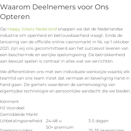
Waarom Deelnemers voor Ons
Opteren
Op
Happy Jokers Nederland
snappen we dat de Nederlandse
industrie om openheid en betrouwbaarheid vraagt. Sinds de
lancering van de officiële online casinomarkt in NL op 1 oktober
2021, zijn wij ons gecommitteerd aan het succesvol leveren van
een beschermde en eerlijke spelomgeving. De betrokkenheid
aan bewust spelen is centraal in alles wat we verrichten.
We differentiëren ons met een individuele werkwijze waarbij elk
teamlid van ons team inziet dat vermaak en beveiliging hand in
hand gaan. De gamers waarderen de samenvoeging van
eigentijdse technologie en persoonlijke aandacht die we bieden.
Kenmerk
HJ Voordeel
Gemiddelde Markt
Uitbetalingssnelheid
24-48 u
3-5 dagen
50+ premium
Spelenproviders
25-35 leveranciers