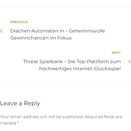
PREVIOUS
Drachen Automaten in – Geheimnisvolle
Gewinnchancen im Fokus
NEXT
Threat Spielbank – Die Top-Plattform zum
hochwertiges Internet-Glücksspiel
Leave a Reply
Your email address will not be published.
Required fields are
marked
*