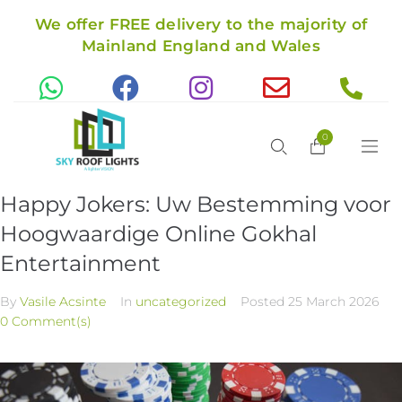
We offer FREE delivery to the majority of
Mainland England and Wales
0
Happy Jokers: Uw Bestemming voor
Hoogwaardige Online Gokhal
Entertainment
By
Vasile Acsinte
In
uncategorized
Posted
25 March 2026
0 Comment(s)