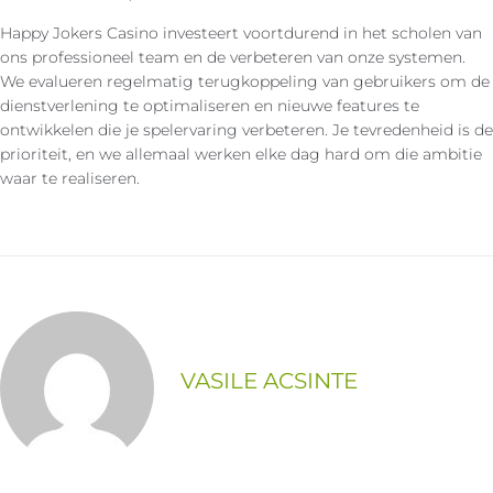
Happy Jokers Casino investeert voortdurend in het scholen van
ons professioneel team en de verbeteren van onze systemen.
We evalueren regelmatig terugkoppeling van gebruikers om de
dienstverlening te optimaliseren en nieuwe features te
ontwikkelen die je spelervaring verbeteren. Je tevredenheid is de
prioriteit, en we allemaal werken elke dag hard om die ambitie
waar te realiseren.
VASILE ACSINTE