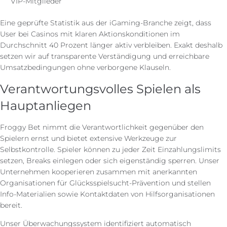
VIP-Mitglieder
Eine geprüfte Statistik aus der iGaming-Branche zeigt, dass
User bei Casinos mit klaren Aktionskonditionen im
Durchschnitt 40 Prozent länger aktiv verbleiben. Exakt deshalb
setzen wir auf transparente Verständigung und erreichbare
Umsatzbedingungen ohne verborgene Klauseln.
Verantwortungsvolles Spielen als
Hauptanliegen
Froggy Bet nimmt die Verantwortlichkeit gegenüber den
Spielern ernst und bietet extensive Werkzeuge zur
Selbstkontrolle. Spieler können zu jeder Zeit Einzahlungslimits
setzen, Breaks einlegen oder sich eigenständig sperren. Unser
Unternehmen kooperieren zusammen mit anerkannten
Organisationen für Glücksspielsucht-Prävention und stellen
Info-Materialien sowie Kontaktdaten von Hilfsorganisationen
bereit.
Unser Überwachungssystem identifiziert automatisch