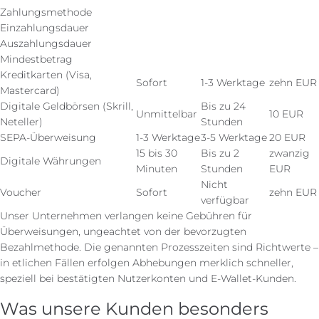
Zahlungsmethode
Einzahlungsdauer
Auszahlungsdauer
Mindestbetrag
Kreditkarten (Visa,
Sofort
1-3 Werktage
zehn EUR
Mastercard)
Digitale Geldbörsen (Skrill,
Bis zu 24
Unmittelbar
10 EUR
Neteller)
Stunden
SEPA-Überweisung
1-3 Werktage
3-5 Werktage
20 EUR
15 bis 30
Bis zu 2
zwanzig
Digitale Währungen
Minuten
Stunden
EUR
Nicht
Voucher
Sofort
zehn EUR
verfügbar
Unser Unternehmen verlangen keine Gebühren für
Überweisungen, ungeachtet von der bevorzugten
Bezahlmethode. Die genannten Prozesszeiten sind Richtwerte –
in etlichen Fällen erfolgen Abhebungen merklich schneller,
speziell bei bestätigten Nutzerkonten und E-Wallet-Kunden.
Was unsere Kunden besonders