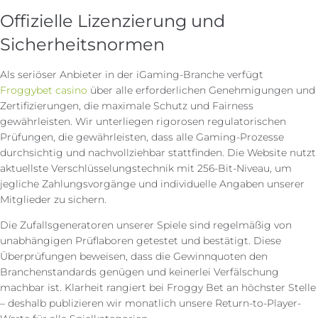
Offizielle Lizenzierung und
Sicherheitsnormen
Als seriöser Anbieter in der iGaming-Branche verfügt
Froggybet casino
über alle erforderlichen Genehmigungen und
Zertifizierungen, die maximale Schutz und Fairness
gewährleisten. Wir unterliegen rigorosen regulatorischen
Prüfungen, die gewährleisten, dass alle Gaming-Prozesse
durchsichtig und nachvollziehbar stattfinden. Die Website nutzt
aktuellste Verschlüsselungstechnik mit 256-Bit-Niveau, um
jegliche Zahlungsvorgänge und individuelle Angaben unserer
Mitglieder zu sichern.
Die Zufallsgeneratoren unserer Spiele sind regelmäßig von
unabhängigen Prüflaboren getestet und bestätigt. Diese
Überprüfungen beweisen, dass die Gewinnquoten den
Branchenstandards genügen und keinerlei Verfälschung
machbar ist. Klarheit rangiert bei Froggy Bet an höchster Stelle
– deshalb publizieren wir monatlich unsere Return-to-Player-