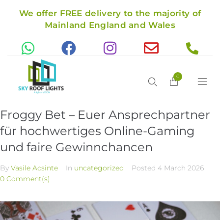
We offer FREE delivery to the majority of
Mainland England and Wales
0
Froggy Bet – Euer Ansprechpartner
für hochwertiges Online-Gaming
und faire Gewinnchancen
By
Vasile Acsinte
In
uncategorized
Posted
4 March 2026
0 Comment(s)