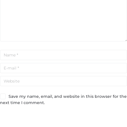
Save my name, email, and website in this browser for the
next time I comment.