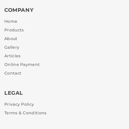
COMPANY
Home
Products
About
Gallery
Articles
Online Payment
Contact
LEGAL
Privacy Policy
Terms & Conditions