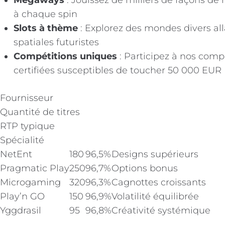
Megaways
: Jouissez de milliers de façons de
à chaque spin
Slots à thème
: Explorez des mondes divers al
spatiales futuristes
Compétitions uniques
: Participez à nos com
certifiées susceptibles de toucher 50 000 EUR
Fournisseur
Quantité de titres
RTP typique
Spécialité
NetEnt
180
96,5%
Designs supérieurs
Pragmatic Play
250
96,7%
Options bonus
Microgaming
320
96,3%
Cagnottes croissants
Play’n GO
150
96,9%
Volatilité équilibrée
Yggdrasil
95
96,8%
Créativité systémique