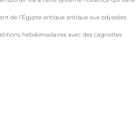
 remporter via à cette système novatrice qui varie
lant de l’Égypte antique antique aux odyssées
pétitions hebdomadaires avec des cagnottes