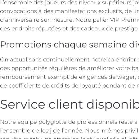
L’ensemble des joueurs des niveaux supérieurs jou
convocations à des manifestations exclusifs, de
d’anniversaire sur mesure. Notre palier VIP Pr
des endroits réputées et des cadeaux de prestige 
Promotions chaque semaine di
On actualisons continuellement notre calendrier de
des opportunités régulières de améliorer votre ban
remboursement exempt de exigences de wager, de
de coefficients de crédits de loyauté pendant de
Service client disponi
Notre équipe polyglotte de professionnels reste à 
l’ensemble de les j de l’année. Nous-mêmes privil