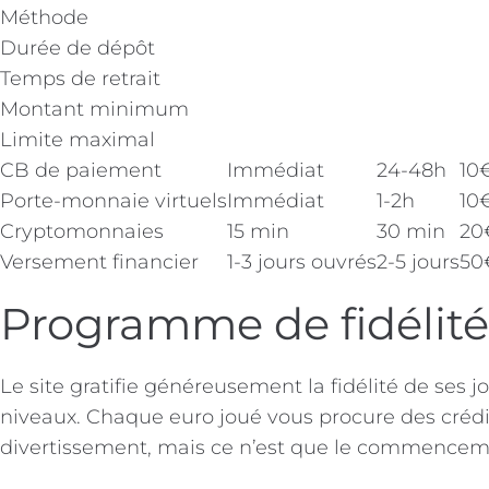
Méthode
Durée de dépôt
Temps de retrait
Montant minimum
Limite maximal
CB de paiement
Immédiat
24-48h
10
Porte-monnaie virtuels
Immédiat
1-2h
10
Cryptomonnaies
15 min
30 min
20
Versement financier
1-3 jours ouvrés
2-5 jours
50
Programme de fidélité 
Le site gratifie généreusement la fidélité de ses 
niveaux. Chaque euro joué vous procure des crédi
divertissement, mais ce n’est que le commencem