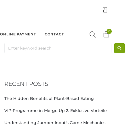
0
ONLINE PAYMENT
CONTACT
RECENT POSTS
The Hidden Benefits of Plant-Based Eating
VIP-Programme in Merge Up 2: Exklusive Vorteile
Understanding Jumper Inout’s Game Mechanics