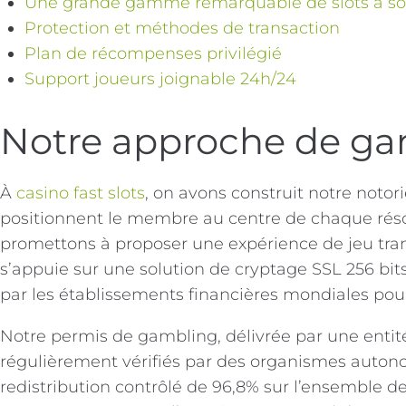
Une grande gamme remarquable de slots à sou
Protection et méthodes de transaction
Plan de récompenses privilégié
Support joueurs joignable 24h/24
Notre approche de ga
À
casino fast slots
, on avons construit notre notor
positionnent le membre au centre de chaque résol
promettons à proposer une expérience de jeu tran
s’appuie sur une solution de cryptage SSL 256 bi
par les établissements financières mondiales pour
Notre permis de gambling, délivrée par une entité 
régulièrement vérifiés par des organismes auton
redistribution contrôlé de 96,8% sur l’ensemble de