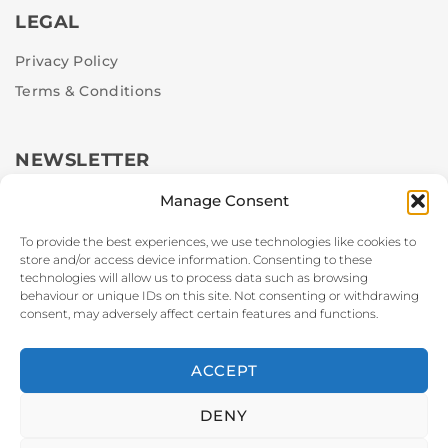
LEGAL
Privacy Policy
Terms & Conditions
NEWSLETTER
Stay up to date with our latest news, receive exclusive
Manage Consent
deals, and more.
To provide the best experiences, we use technologies like cookies to
store and/or access device information. Consenting to these
technologies will allow us to process data such as browsing
behaviour or unique IDs on this site. Not consenting or withdrawing
SUBSCRIBE
consent, may adversely affect certain features and functions.
ACCEPT
Copyright © Sky Roof Lights. All Right Reserved.
DENY