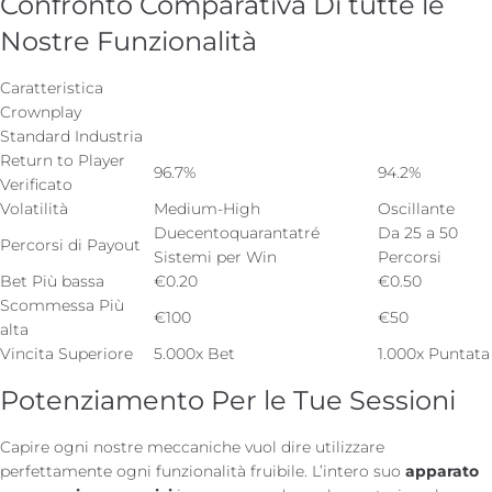
Confronto Comparativa Di tutte le
Nostre Funzionalità
Caratteristica
Crownplay
Standard Industria
Return to Player
96.7%
94.2%
Verificato
Volatilità
Medium-High
Oscillante
Duecentoquarantatré
Da 25 a 50
Percorsi di Payout
Sistemi per Win
Percorsi
Bet Più bassa
€0.20
€0.50
Scommessa Più
€100
€50
alta
Vincita Superiore
5.000x Bet
1.000x Puntata
Potenziamento Per le Tue Sessioni
Capire ogni nostre meccaniche vuol dire utilizzare
perfettamente ogni funzionalità fruibile. L’intero suo
apparato