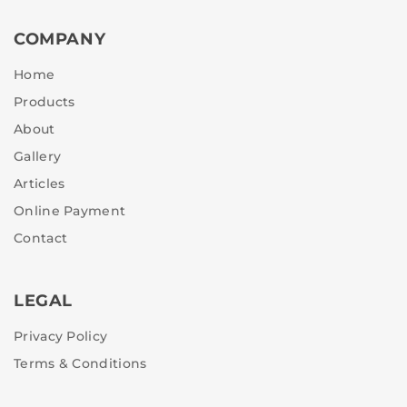
COMPANY
Home
Products
About
Gallery
Articles
Online Payment
Contact
LEGAL
Privacy Policy
Terms & Conditions