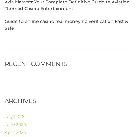
Avia Masters: Your Complete Definitive Guide to Aviation-
Themed Casino Entertainment
Guide to online casino real money no verification Fast &
Safe
RECENT COMMENTS
ARCHIVES
July 2026
June 2026
April 2026