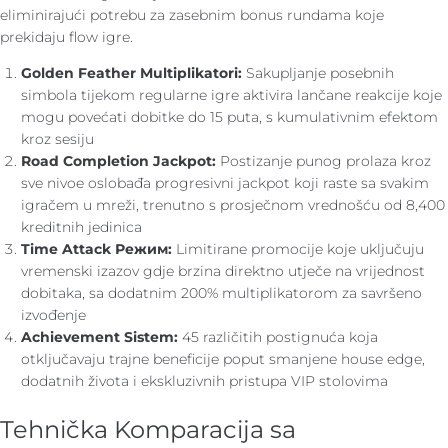
eliminirajući potrebu za zasebnim bonus rundama koje
prekidaju flow igre.
Golden Feather Multiplikatori:
Sakupljanje posebnih
simbola tijekom regularne igre aktivira lančane reakcije koje
mogu povećati dobitke do 15 puta, s kumulativnim efektom
kroz sesiju
Road Completion Jackpot:
Postizanje punog prolaza kroz
sve nivoe oslobađa progresivni jackpot koji raste sa svakim
igračem u mreži, trenutno s prosječnom vrednošću od 8,400
kreditnih jedinica
Time Attack Режим:
Limitirane promocije koje uključuju
vremenski izazov gdje brzina direktno utječe na vrijednost
dobitaka, sa dodatnim 200% multiplikatorom za savršeno
izvođenje
Achievement Sistem:
45 različitih postignuća koja
otključavaju trajne beneficije poput smanjene house edge,
dodatnih života i ekskluzivnih pristupa VIP stolovima
Tehnička Komparacija sa