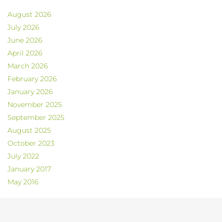
August 2026
July 2026
June 2026
April 2026
March 2026
February 2026
January 2026
November 2025
September 2025
August 2025
October 2023
July 2022
January 2017
May 2016