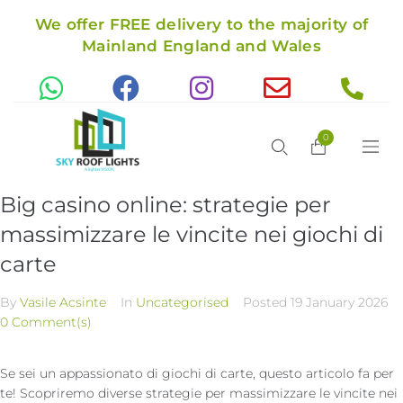
We offer FREE delivery to the majority of
Mainland England and Wales
0
Big casino online: strategie per
massimizzare le vincite nei giochi di
carte
By
Vasile Acsinte
In
Uncategorised
Posted
19 January 2026
0 Comment(s)
Se sei un appassionato di giochi di carte, questo articolo fa per
te! Scopriremo diverse strategie per massimizzare le vincite nei