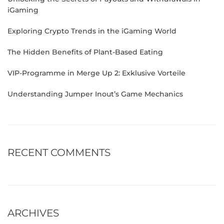
iGaming
Exploring Crypto Trends in the iGaming World
The Hidden Benefits of Plant-Based Eating
VIP-Programme in Merge Up 2: Exklusive Vorteile
Understanding Jumper Inout’s Game Mechanics
RECENT COMMENTS
ARCHIVES