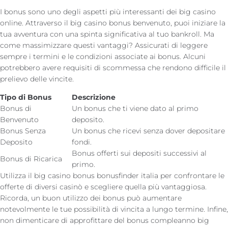
I bonus sono uno degli aspetti più interessanti dei big casino
online. Attraverso il big casino bonus benvenuto, puoi iniziare la
tua avventura con una spinta significativa al tuo bankroll. Ma
come massimizzare questi vantaggi? Assicurati di leggere
sempre i termini e le condizioni associate ai bonus. Alcuni
potrebbero avere requisiti di scommessa che rendono difficile il
prelievo delle vincite.
Tipo di Bonus
Descrizione
Bonus di
Un bonus che ti viene dato al primo
Benvenuto
deposito.
Bonus Senza
Un bonus che ricevi senza dover depositare
Deposito
fondi.
Bonus offerti sui depositi successivi al
Bonus di Ricarica
primo.
Utilizza il big casino bonus bonusfinder italia per confrontare le
offerte di diversi casinò e scegliere quella più vantaggiosa.
Ricorda, un buon utilizzo dei bonus può aumentare
notevolmente le tue possibilità di vincita a lungo termine. Infine,
non dimenticare di approfittare del bonus compleanno big