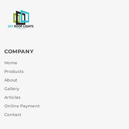
COMPANY
Home
Products
About
Gallery
Articles
Online Payment
Contact