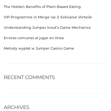
The Hidden Benefits of Plant-Based Eating
VIP-Programme in Merge Up 2: Exklusive Vorteile
Understanding Jumper Inout’s Game Mechanics
Errores comunes al jugar en línea
Metody wypłat w Jumper Casino Game
RECENT COMMENTS
ARCHIVES