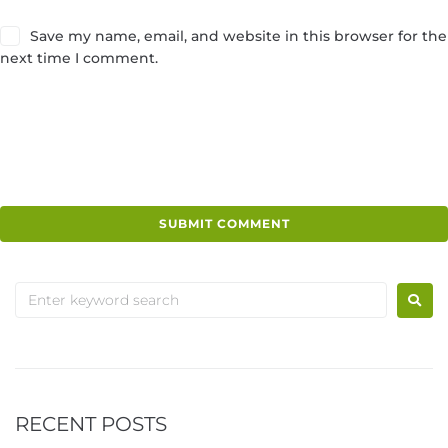
Save my name, email, and website in this browser for the
next time I comment.
RECENT POSTS