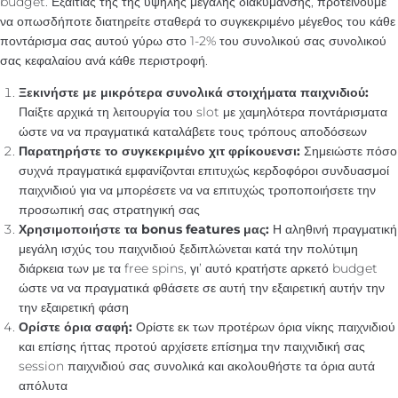
budget. Εξαιτίας της της υψηλής μεγάλης διακύμανσης, προτείνουμε
να οπωσδήποτε διατηρείτε σταθερά το συγκεκριμένο μέγεθος του κάθε
ποντάρισμα σας αυτού γύρω στο 1-2% του συνολικού σας συνολικού
σας κεφαλαίου ανά κάθε περιστροφή.
Ξεκινήστε με μικρότερα συνολικά στοιχήματα παιχνιδιού:
Παίξτε αρχικά τη λειτουργία του slot με χαμηλότερα ποντάρισματα
ώστε να να πραγματικά καταλάβετε τους τρόπους αποδόσεων
Παρατηρήστε το συγκεκριμένο χιτ φρίκουενσι:
Σημειώστε πόσο
συχνά πραγματικά εμφανίζονται επιτυχώς κερδοφόροι συνδυασμοί
παιχνιδιού για να μπορέσετε να να επιτυχώς τροποποιήσετε την
προσωπική σας στρατηγική σας
Χρησιμοποιήστε τα bonus features μας:
Η αληθινή πραγματική
μεγάλη ισχύς του παιχνιδιού ξεδιπλώνεται κατά την πολύτιμη
διάρκεια των με τα free spins, γι’ αυτό κρατήστε αρκετό budget
ώστε να να πραγματικά φθάσετε σε αυτή την εξαιρετική αυτήν την
την εξαιρετική φάση
Ορίστε όρια σαφή:
Ορίστε εκ των προτέρων όρια νίκης παιχνιδιού
και επίσης ήττας προτού αρχίσετε επίσημα την παιχνιδική σας
session παιχνιδιού σας συνολικά και ακολουθήστε τα όρια αυτά
απόλυτα