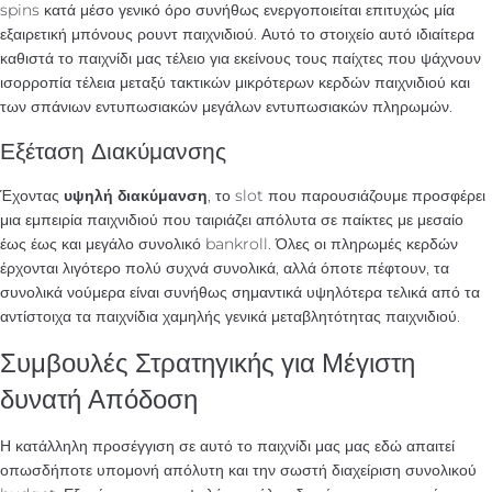
spins κατά μέσο γενικό όρο συνήθως ενεργοποιείται επιτυχώς μία
εξαιρετική μπόνους ρουντ παιχνιδιού. Αυτό το στοιχείο αυτό ιδιαίτερα
καθιστά το παιχνίδι μας τέλειο για εκείνους τους παίχτες που ψάχνουν
ισορροπία τέλεια μεταξύ τακτικών μικρότερων κερδών παιχνιδιού και
των σπάνιων εντυπωσιακών μεγάλων εντυπωσιακών πληρωμών.
Εξέταση Διακύμανσης
Έχοντας
υψηλή διακύμανση
, το slot που παρουσιάζουμε προσφέρει
μια εμπειρία παιχνιδιού που ταιριάζει απόλυτα σε παίκτες με μεσαίο
έως έως και μεγάλο συνολικό bankroll. Όλες οι πληρωμές κερδών
έρχονται λιγότερο πολύ συχνά συνολικά, αλλά όποτε πέφτουν, τα
συνολικά νούμερα είναι συνήθως σημαντικά υψηλότερα τελικά από τα
αντίστοιχα τα παιχνίδια χαμηλής γενικά μεταβλητότητας παιχνιδιού.
Συμβουλές Στρατηγικής για Μέγιστη
δυνατή Απόδοση
Η κατάλληλη προσέγγιση σε αυτό το παιχνίδι μας μας εδώ απαιτεί
οπωσδήποτε υπομονή απόλυτη και την σωστή διαχείριση συνολικού