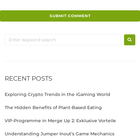
RECENT POSTS
Exploring Crypto Trends in the iGaming World
The Hidden Benefits of Plant-Based Eating
VIP-Programme in Merge Up 2: Exklusive Vorteile
Understanding Jumper Inout’s Game Mechanics