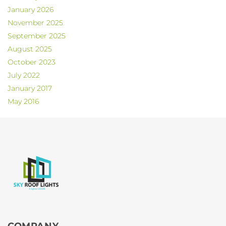
January 2026
November 2025
September 2025
August 2025
October 2023
July 2022
January 2017
May 2016