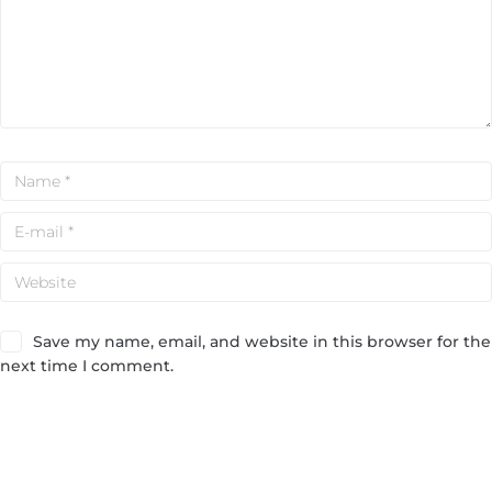
Save my name, email, and website in this browser for the
next time I comment.