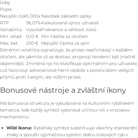
Údaj
Popis
Nejvyšší zisk
5 000x
Násobek základní sázky
RTP
96,07%
Kalkulovaná výnos uživateli
Variabilita
Vysoká
Frekvence a velikost zisků
Min. vklad
0,10 €
Min částka za otočení
Max. bet
250 €
Nejvyšší částka za spin
Extrémní volatilita signalizuje, že prizes nepřicházejí v každém
otočení, ale jakmile už se dostaví, projevují tendenci být značně
objemnější. Zmíněná rys ho klasifikuje optimálním pro uživatele,
což favorizují adrenalinové herní období s potenciálem velkých
příjmů proti častým, ale nižším prizes.
Bonusové nástroje a zvláštní ikony
Má bonusová struktura je vybudována na kultovním rybářském
tematice, kde každý symbol vykonává určitou roli v игровом
mechanismu:
Wild ikona:
Rybářský symbol substituuje všechny standardní
znaky a spouští výjimečnou systém sběru ziskových ryb v