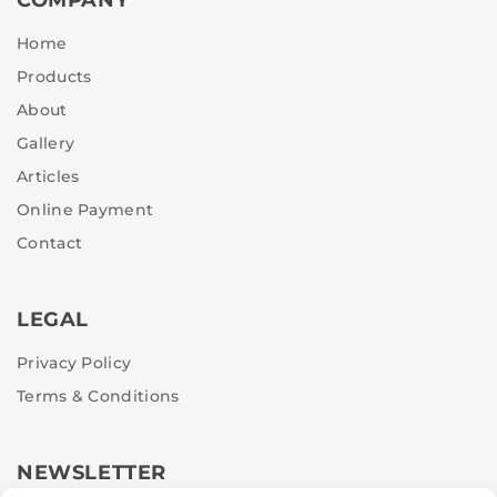
COMPANY
Home
Products
About
Gallery
Articles
Online Payment
Contact
LEGAL
Privacy Policy
Terms & Conditions
NEWSLETTER