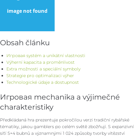
Obsah článku
Игровая systém a unikátní vlastnosti
Výherní kapacita a proměnlivost
Extra možnosti a speciální symboly
Strategie pro optimalizaci výher
Technologické údaje a dostupnost
Игровая mechanika a výjimečné
charakteristiky
Předkládaná hra prezentuje pokročilou verzi tradiční rybářské
tématiky, jakou gamblers po celém světě zbožňují. S expanzivní
síťí 5×4 bubnů a významnými 1 024 způsoby tvorby vítězství