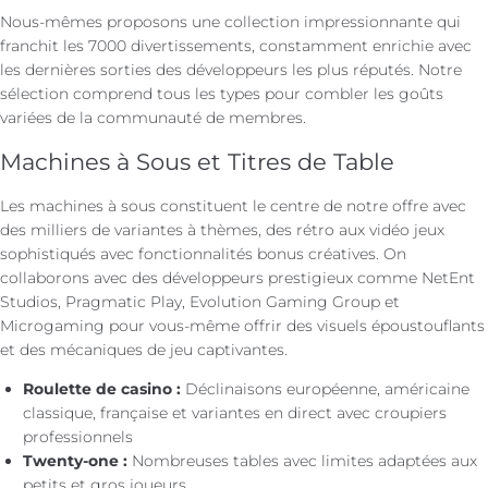
Nous-mêmes proposons une collection impressionnante qui
franchit les 7000 divertissements, constamment enrichie avec
les dernières sorties des développeurs les plus réputés. Notre
sélection comprend tous les types pour combler les goûts
variées de la communauté de membres.
Machines à Sous et Titres de Table
Les machines à sous constituent le centre de notre offre avec
des milliers de variantes à thèmes, des rétro aux vidéo jeux
sophistiqués avec fonctionnalités bonus créatives. On
collaborons avec des développeurs prestigieux comme NetEnt
Studios, Pragmatic Play, Evolution Gaming Group et
Microgaming pour vous-même offrir des visuels époustouflants
et des mécaniques de jeu captivantes.
Roulette de casino :
Déclinaisons européenne, américaine
classique, française et variantes en direct avec croupiers
professionnels
Twenty-one :
Nombreuses tables avec limites adaptées aux
petits et gros joueurs