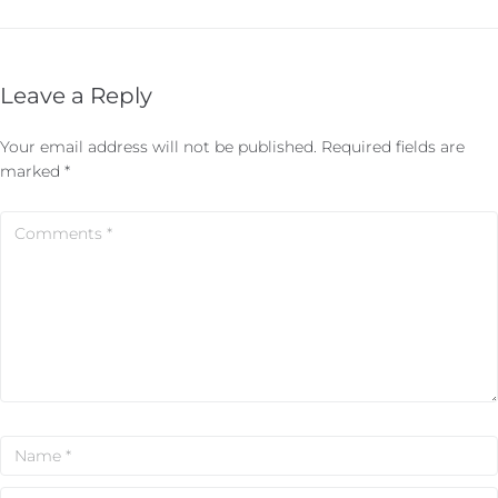
Leave a Reply
Your email address will not be published.
Required fields are
marked
*