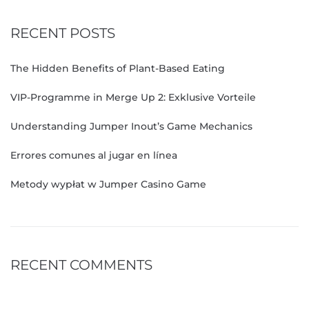
RECENT POSTS
The Hidden Benefits of Plant-Based Eating
VIP-Programme in Merge Up 2: Exklusive Vorteile
Understanding Jumper Inout’s Game Mechanics
Errores comunes al jugar en línea
Metody wypłat w Jumper Casino Game
RECENT COMMENTS