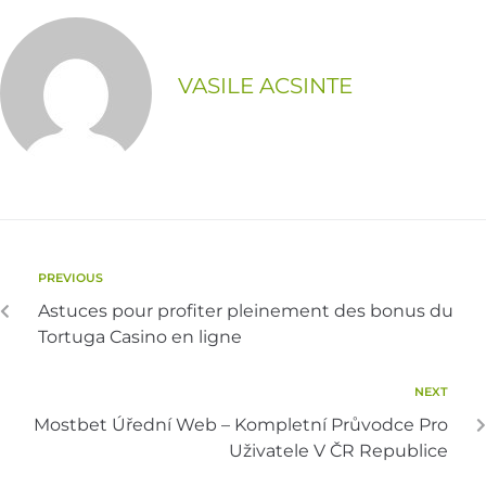
VASILE ACSINTE
PREVIOUS
Astuces pour profiter pleinement des bonus du
Tortuga Casino en ligne
NEXT
Mostbet Úřední Web – Kompletní Průvodce Pro
Uživatele V ČR Republice