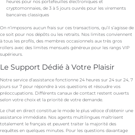
heures pour nos portefeuilles électroniques et
cryptomonnaies, de 3 à 5 jours ouvrés pour les virements
bancaires classiques
On n’imposons aucun frais sur ces transactions, qu’il s’agisse de
ce soit pour nos dépôts ou les retraits. Nos limites conviennent
à tous les profils, des membres occasionnels aux très gros
rollers avec des limites mensuels généreux pour les rangs VIP
supérieurs.
Le Support Dédié à Votre Plaisir
Notre service d’assistance fonctionne 24 heures sur 24 sur 24, 7
jours sur 7 pour répondre à vos questions et résoudre vos
préoccupations. Différents canaux de contact restent ouverts
selon votre choix et la priorité de votre demande.
Le chat en direct constitue le mode le plus véloce d’obtenir une
assistance immédiate. Nos agents multilingues maîtrisent
totalement le français et peuvent traiter la majorité des
requêtes en quelques minutes. Pour les questions davantage