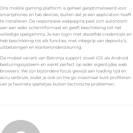
Ons mobile gaming platform is geheel geoptimaliseerd voor
smartphones en tab devices, buiten dat je een application hoeft
te installeren. De responsieve webpagina past zich autonoom
aan aan ieder schermformaat en geeft beschikking tot het
volledige spelgamma. Je kan login met diezelfde credentials en
heb beschikking tot elk functies, met inbegrip van deposito’s,
uitbetalingen en klantenondersteuning.
De mobiel variant van Betninja support zowel iOS als Android
besturingssysteem en werkt perfect op ieder eigentijdse web
browsers. We zijn bijzondere focus gewijd aan loading tijd en
accu verbruik, zodat je ook on the go maximaal kunt profiteren
van je favoriete spelletjes buiten technische problemen.