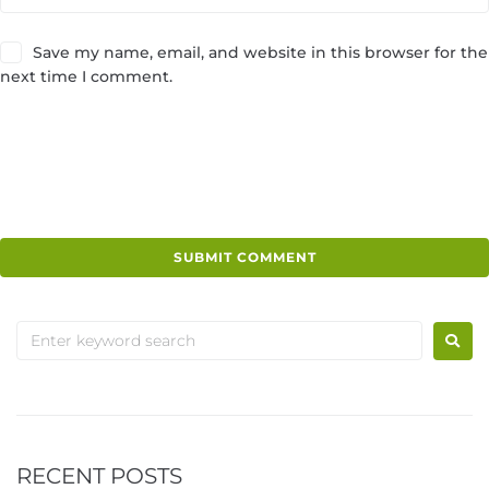
Save my name, email, and website in this browser for the
next time I comment.
RECENT POSTS