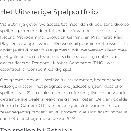
Het Uitvoerige Spelportfolio
Via Betninja geven we access tot meer dan drieduizend diverse
spellen, gecreëerd door leidende softwareproviders zoals
NetEnt, Microgaming, Evolution Gaming en Pragmatic Play
Play. De catalogus wordt elke week uitgebreid met frisse titels,
opdat je altijd maar frisse games vindt. We werken alleen mee
met gelicentieerde leveranciers die toepassing maken van
gecertificeerde Random Number Generators (RNG), wat
essentieel is voor rechtvaardig spel.
Ons gamma omvat klassieke fruitautomaten, hedendaagse
video gokkasten met progressieve jackpot prijzen, klassieke
spellen zoals 21 en roulette, en een uitvoerig live casino waarin
getrainde live dealers real-time games hosten. De gemiddelde
Return to Gamer (RTP) van onze eigen slots varieert tussen
zesennegentig procent en 98 procent, wat significant hoger is
dan het branchegemiddelde van 94%.
Top spellen bij Betninja