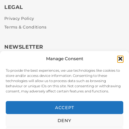
LEGAL
Privacy Policy
Terms & Conditions
NEWSLETTER
Stay up to date with our latest news, receive exclusive
Manage Consent
deals, and more.
To provide the best experiences, we use technologies like cookies to
store and/or access device information. Consenting to these
technologies will allow us to process data such as browsing
behaviour or unique IDs on this site. Not consenting or withdrawing
SUBSCRIBE
consent, may adversely affect certain features and functions.
ACCEPT
Copyright © Sky Roof Lights. All Right Reserved.
DENY