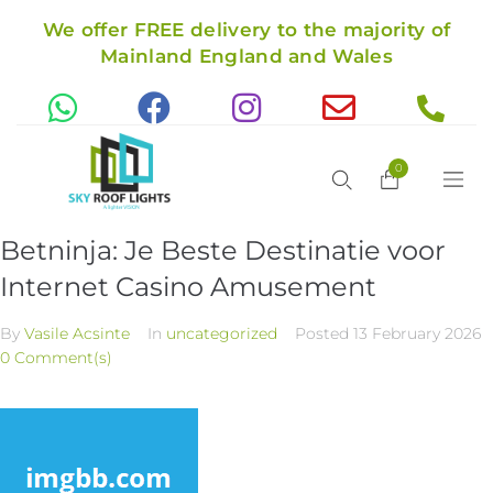
We offer FREE delivery to the majority of
Mainland England and Wales
0
Betninja: Je Beste Destinatie voor
Internet Casino Amusement
By
Vasile Acsinte
In
uncategorized
Posted
13 February 2026
0 Comment(s)