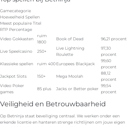
Gamecategorie
Hoeveelheid Spellen
Meest populaire Titel
RTP Percentage
ruim
Video Gokkasten
Book of Dead
96,21 procent
1800
Live Lightning
97,30
Live Speelcasino
250+
Roulette
procent
99,60
Klassieke spellen
ruim 400
Europees Blackjack
procent
88,12
Jackpot Slots
150+
Mega Moolah
procent
Video Poker
99,54
85 plus
Jacks or Better poker
games
procent
Veiligheid en Betrouwbaarheid
Op Betninja staat beveiliging centraal. We werken onder een
erkende licentie en hanteren strenge richtlijnen om jouw eigen