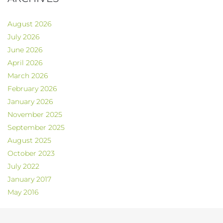
August 2026
July 2026
June 2026
April 2026
March 2026
February 2026
January 2026
November 2025
September 2025
August 2025
October 2023
July 2022
January 2017
May 2016