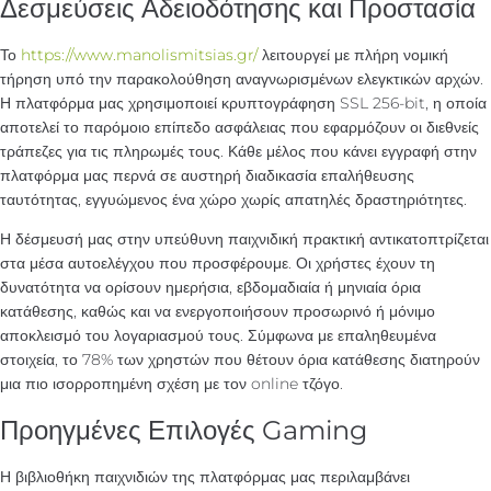
Δεσμεύσεις Αδειοδότησης και Προστασία
Το
https://www.manolismitsias.gr/
λειτουργεί με πλήρη νομική
τήρηση υπό την παρακολούθηση αναγνωρισμένων ελεγκτικών αρχών.
Η πλατφόρμα μας χρησιμοποιεί κρυπτογράφηση SSL 256-bit, η οποία
αποτελεί το παρόμοιο επίπεδο ασφάλειας που εφαρμόζουν οι διεθνείς
τράπεζες για τις πληρωμές τους. Κάθε μέλος που κάνει εγγραφή στην
πλατφόρμα μας περνά σε αυστηρή διαδικασία επαλήθευσης
ταυτότητας, εγγυώμενος ένα χώρο χωρίς απατηλές δραστηριότητες.
Η δέσμευσή μας στην υπεύθυνη παιχνιδική πρακτική αντικατοπτρίζεται
στα μέσα αυτοελέγχου που προσφέρουμε. Οι χρήστες έχουν τη
δυνατότητα να ορίσουν ημερήσια, εβδομαδιαία ή μηνιαία όρια
κατάθεσης, καθώς και να ενεργοποιήσουν προσωρινό ή μόνιμο
αποκλεισμό του λογαριασμού τους. Σύμφωνα με επαληθευμένα
στοιχεία, το 78% των χρηστών που θέτουν όρια κατάθεσης διατηρούν
μια πιο ισορροπημένη σχέση με τον online τζόγο.
Προηγμένες Επιλογές Gaming
Η βιβλιοθήκη παιχνιδιών της πλατφόρμας μας περιλαμβάνει