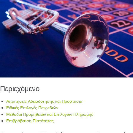
Περιεχόμενο
Απαιτήσεις Αδειοδότησης και Προστασία
Ειδικές Επιλογές Παιχνιδιών
Μέθοδοι Προμηθειών και Επιλογών Πληρωμής
Επιβράβευση Πιστότητας