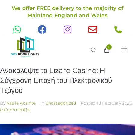
We offer FREE delivery to the majority of
Mainland England and Wales
0
Ανακαλύψτε το Lizaro Casino: Η
Σύγχρονη Εποχή του Ηλεκτρονικού
Τζόγου
By
Vasile Acsinte
In
uncategorized
Posted
18 February 2026
0 Comment(s)