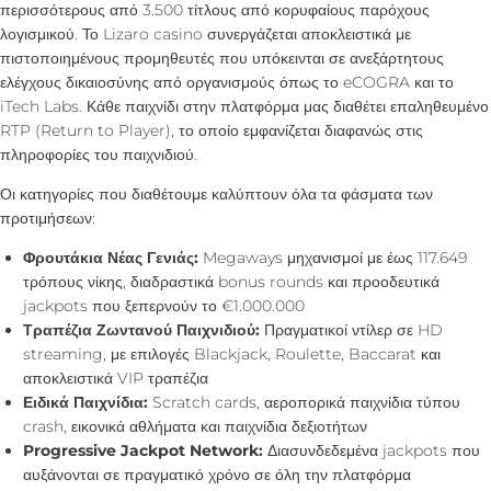
περισσότερους από 3.500 τίτλους από κορυφαίους παρόχους
λογισμικού. Το Lizaro casino συνεργάζεται αποκλειστικά με
πιστοποιημένους προμηθευτές που υπόκεινται σε ανεξάρτητους
ελέγχους δικαιοσύνης από οργανισμούς όπως το eCOGRA και το
iTech Labs. Κάθε παιχνίδι στην πλατφόρμα μας διαθέτει επαληθευμένο
RTP (Return to Player), το οποίο εμφανίζεται διαφανώς στις
πληροφορίες του παιχνιδιού.
Οι κατηγορίες που διαθέτουμε καλύπτουν όλα τα φάσματα των
προτιμήσεων:
Φρουτάκια Νέας Γενιάς:
Megaways μηχανισμοί με έως 117.649
τρόπους νίκης, διαδραστικά bonus rounds και προοδευτικά
jackpots που ξεπερνούν το €1.000.000
Τραπέζια Ζωντανού Παιχνιδιού:
Πραγματικοί ντίλερ σε HD
streaming, με επιλογές Blackjack, Roulette, Baccarat και
αποκλειστικά VIP τραπέζια
Ειδικά Παιχνίδια:
Scratch cards, αεροπορικά παιχνίδια τύπου
crash, εικονικά αθλήματα και παιχνίδια δεξιοτήτων
Progressive Jackpot Network:
Διασυνδεδεμένα jackpots που
αυξάνονται σε πραγματικό χρόνο σε όλη την πλατφόρμα