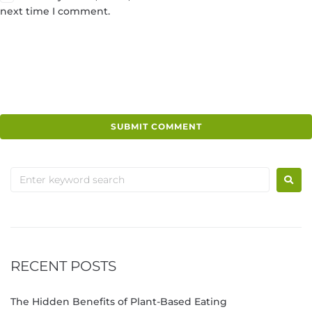
next time I comment.
RECENT POSTS
The Hidden Benefits of Plant-Based Eating