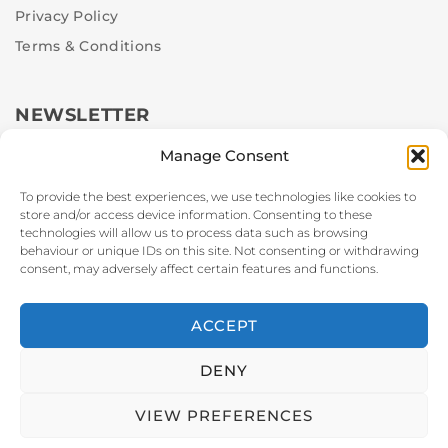
Privacy Policy
Terms & Conditions
NEWSLETTER
Stay up to date with our latest news, receive exclusive
Manage Consent
deals, and more.
To provide the best experiences, we use technologies like cookies to
store and/or access device information. Consenting to these
technologies will allow us to process data such as browsing
behaviour or unique IDs on this site. Not consenting or withdrawing
SUBSCRIBE
consent, may adversely affect certain features and functions.
ACCEPT
Copyright © Sky Roof Lights. All Right Reserved.
DENY
VIEW PREFERENCES