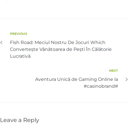
PREVIOUS
Fish Road: Meciul Nostru De Jocuri Which
Convertește Vânătoarea de Pești În Călătorie
Lucrativă
NEXT
Aventura Unică de Gaming Online la
#casinobrand#
Leave a Reply