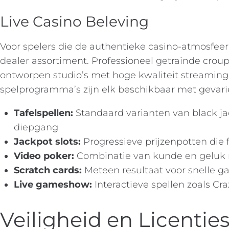
Live Casino Beleving
Voor spelers die de authentieke casino-atmosfeer
dealer assortiment. Professioneel getrainde croupi
ontworpen studio’s met hoge kwaliteit streaming.
spelprogramma’s zijn elk beschikbaar met gevarie
Tafelspellen:
Standaard varianten van black ja
diepgang
Jackpot slots:
Progressieve prijzenpotten die 
Video poker:
Combinatie van kunde en geluk 
Scratch cards:
Meteen resultaat voor snelle g
Live gameshow:
Interactieve spellen zoals Cr
Veiligheid en Licentie