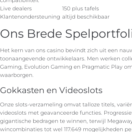
compatibiliteit
Live dealers
150 plus tafels
Klantenondersteuning
altijd beschikbaar
Ons Brede Spelportfol
Het kern van ons casino bevindt zich uit een nauw
toonaangevende ontwikkelaars. Men werken colleg
Gaming, Evolution Gaming en Pragmatic Play om e
waarborgen.
Gokkasten en Videoslots
Onze slots-verzameling omvat talloze titels, var
videoslots met geavanceerde functies. Progressie
gigantische bedragen te winnen, terwijl Megawa
wincombinaties tot wel 117.649 mogelijkheden pe